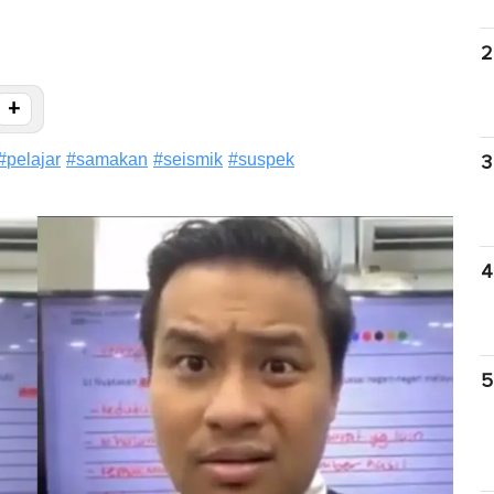
2
+
#
pelajar
#
samakan
#
seismik
#
suspek
3
4
5