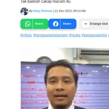
Tak baiklah cakap macam itu.
By
Nany Rahman
|
21 Dec 2023, 09:14 AM
−
Share
Share
Enlarge text
#
cikgu
#
langgarpelajarspm
#
muka
#
pegawaipolis