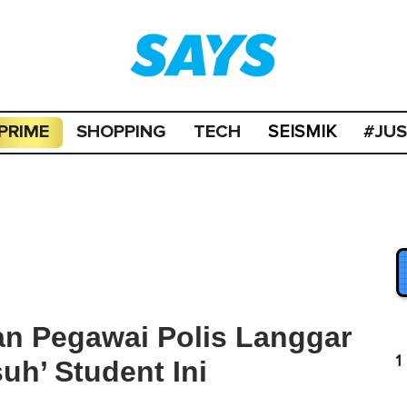
PRIME
SHOPPING
TECH
#JU
SEISMIK
n Pegawai Polis Langgar
1
uh’ Student Ini