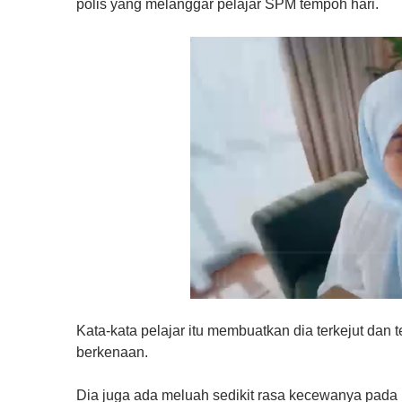
polis yang melanggar pelajar SPM tempoh hari.
0
o
Kata-kata pelajar itu membuatkan dia terkejut dan
f
1
berkenaan.
m
i
n
Dia juga ada meluah sedikit rasa kecewanya pada 