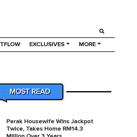
STFLOW
EXCLUSIVES
MORE
MOST READ
Perak Housewife Wins Jackpot
Twice, Takes Home RM14.3
Million Over 3 Years