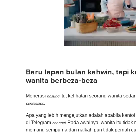
0
of
1
minute,
0
Volume
Baru lapan bulan kahwin, tapi k
0%
wanita berbeza-beza
Menerusi
itu, kelihatan seorang wanita seda
posting
confession.
Apa yang lebih mengejutkan adalah apabila kant
di Telegram
Pada awalnya, wanita itu tida
channel.
memang sempurna dan nafkah pun tidak pernah cu