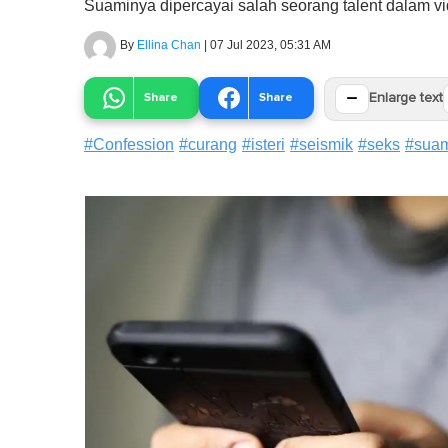
Suaminya dipercayai salah seorang talent dalam vi
By
Ellina Chan
|
07 Jul 2023, 05:31 AM
−
Share
Share
Enlarge text
#
Confession
#
curang
#
isteri
#
seismik
#
seks
#
sua