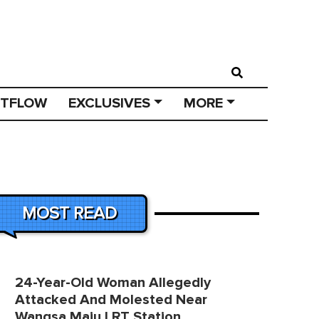
STFLOW
EXCLUSIVES
MORE
MOST READ
24-Year-Old Woman Allegedly
Attacked And Molested Near
Wangsa Maju LRT Station