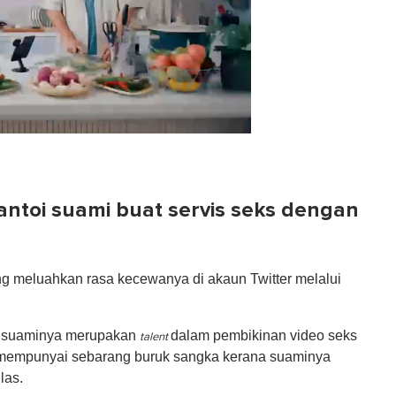
antoi suami buat servis seks dengan
ng meluahkan rasa kecewanya di akaun Twitter melalui
oi suaminya merupakan
dalam pembikinan video seks
talent
k mempunyai sebarang buruk sangka kerana suaminya
las.