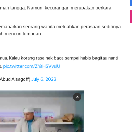
 rumah tangga. Namun, kecurangan merupakan perkara
memaparkan seorang wanita meluahkan perasaan sedihnya
lah mencuri tumpuan.
mua. Kalau korang rasa nak baca sampai habis bagitau nanti
s.
pic.twitter.com/ZYaHSVvulU
@AbudiAlsagoff)
July 6, 2023
×