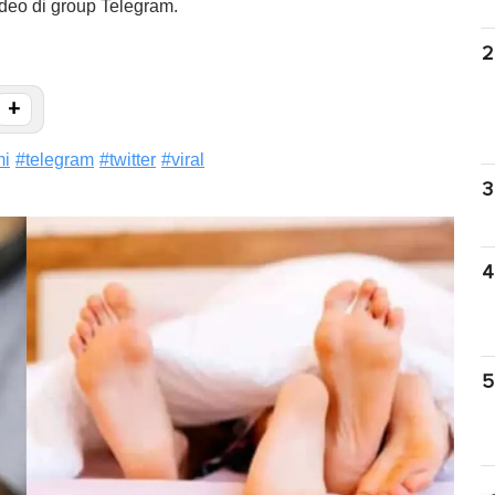
deo di group Telegram.
2
+
mi
#
telegram
#
twitter
#
viral
3
4
5