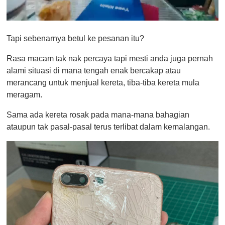
0
o
Tapi sebenarnya betul ke pesanan itu?
f
1
m
Rasa macam tak nak percaya tapi mesti anda juga pernah
i
alami situasi di mana tengah enak bercakap atau
n
u
merancang untuk menjual kereta, tiba-tiba kereta mula
t
meragam.
e
,
0
Sama ada kereta rosak pada mana-mana bahagian
ataupun tak pasal-pasal terus terlibat dalam kemalangan.