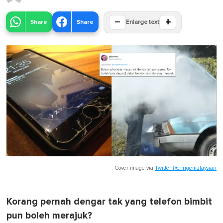
−
+
Share
Share
Enlarge text
Cover image via
Twitter @cringemalaysian
Korang pernah dengar tak yang telefon bimbit
pun boleh merajuk?