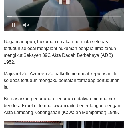
0
s
Bagaimanapun, hukuman itu akan bermula selepas
e
c
tertuduh selesai menjalani hukuman penjara lima tahun
o
mengikut Seksyen 39C Akta Dadah Berbahaya (ADB)
n
d
1952.
s
o
Majistret Zur Azureen Zainalkefli membuat keputusan itu
f
1
selepas tertuduh mengaku bersalah terhadap pertuduhan
m
itu.
i
n
u
Berdasarkan pertuduhan, tertuduh didakwa mempamer
t
bendera Israel di tempat awam iaitu bertentangan dengan
e
,
Akta Lambang Kebangsaan (Kawalan Mempamer) 1949.
0