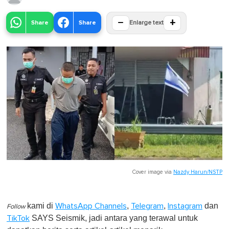
−
+
Share
Share
Enlarge text
Cover image via
Nazdy Harun/NSTP
kami di
,
,
dan
WhatsApp Channels
Telegram
Instagram
Follow
SAYS Seismik, jadi antara yang terawal untuk
TikTok