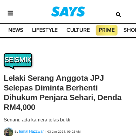
NEWS
LIFESTYLE
CULTURE
PRIME
SHO
SEISMIK
Lelaki Serang Anggota JPJ
Selepas Diminta Berhenti
Dihukum Penjara Sehari, Denda
RM4,000
Senang ada kamera jelas bukti.
Iqmal Hazzwan
By
|
03 Jan 2024, 09:02 AM