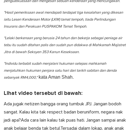
penguatkuasaan dan mengesan sebuah kenderaan yang mencurigakan.
"Hasil pemeriksaan awal mendapati terdapat tiga kesalahan yang dikesan
iaitu Lesen Kenderaan Motor (LKM) tamat tempoh, tiada Perlindungan
Insurans dan Perakuan PUSPAKOM Tamat Tempoh.
"Lelaki berkenaan yang berusia 24 tahun dan bekerja sebagai peniaga air
tebu itu sudah ditahan polis dan sudah pun didakwa di Mahkamah Majistret
Jitra di bawah Seksyen 353 Kanun Keseksaan.
"Individu terbabit sudah menjalani hukuman selepas mahkamah
menjatuhkan hukuman penjara satu hari dari tarikh sabitan dan denda
kata Aman Shah.
sebanyak RM4,000,"
Lihat video tersebut di bawah:
Ada jugak netizen bangga orang tumbuk JPJ. Jangan bodoh
sangat. Kalau kita tak respect badan beruniform, negara nak
jadi apa?Ada cara lain kalau tak puas hati. Jangan sampai anak
anak belajar benda tak betul.Tersadai dalam lokap, anak anak