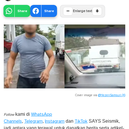
−
+
Share
Share
Enlarge text
Cover image via
@HezeriSamsuri (X)
kami di
WhatsApp
Follow
,
,
dan
SAYS Seismik,
Channels
Telegram
Instagram
TikTok
jadi antara yang terawal untuk dapatkan berita serta artikel-