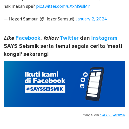
nak makan apa?
pic.twitter.com/uXxM9ulMlr
— Hezeri Samsuri (@HezeriSamsuri)
January 2, 2024
Like
Facebook
,
follow
Twitter
dan
Instagram
SAYS Seismik serta temui segala cerita 'mesti
kongsi' sekarang!
Image via
SAYS Seismik