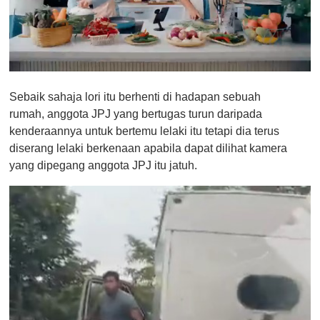
0
o
Sebaik sahaja lori itu berhenti di hadapan sebuah
f
1
rumah, anggota JPJ yang bertugas turun daripada
m
kenderaannya untuk bertemu lelaki itu tetapi dia terus
i
n
diserang lelaki berkenaan apabila dapat dilihat kamera
u
yang dipegang anggota JPJ itu jatuh.
t
e
,
0