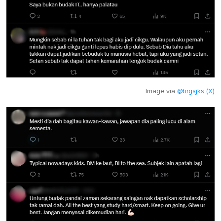
Image via
@brgsjks (X)