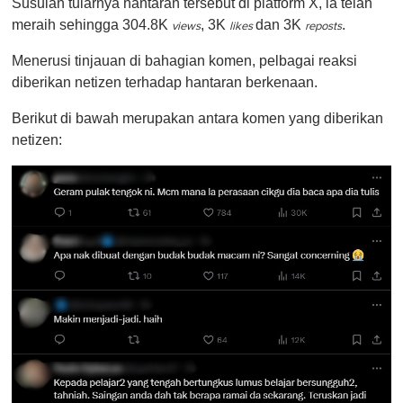
Susulan tularnya hantaran tersebut di platform X, ia telah
meraih sehingga 304.8K
, 3K
dan 3K
.
views
likes
reposts
Menerusi tinjauan di bahagian komen, pelbagai reaksi
diberikan netizen terhadap hantaran berkenaan.
Berikut di bawah merupakan antara komen yang diberikan
netizen: