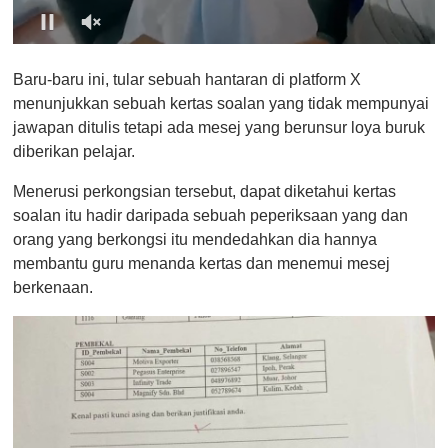
0
o
Baru-baru ini, tular sebuah hantaran di platform X
f
1
menunjukkan sebuah kertas soalan yang tidak mempunyai
m
jawapan ditulis tetapi ada mesej yang berunsur loya buruk
i
n
diberikan pelajar.
u
t
Menerusi perkongsian tersebut, dapat diketahui kertas
e
,
soalan itu hadir daripada sebuah peperiksaan yang dan
0
orang yang berkongsi itu mendedahkan dia hannya
membantu guru menanda kertas dan menemui mesej
berkenaan.