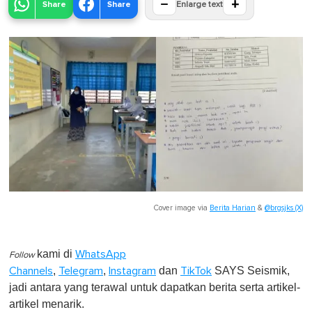
−
+
Share
Share
Enlarge text
Cover image via
Berita Harian
&
@brgsjks (X)
kami di
WhatsApp
Follow
,
,
dan
SAYS Seismik,
Channels
Telegram
Instagram
TikTok
jadi antara yang terawal untuk dapatkan berita serta artikel-
artikel menarik.