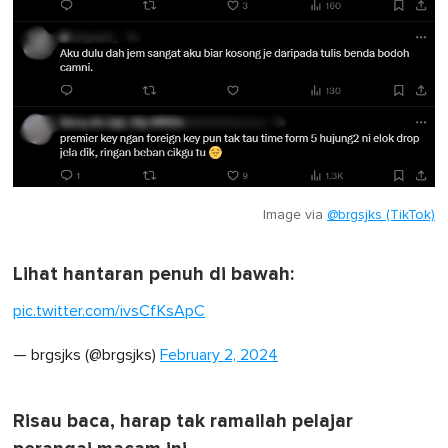
Image via
@brgsjks (TikTok)
Lihat hantaran penuh di bawah:
pic.twitter.com/ivsCfKsApC
— brgsjks (@brgsjks)
February 2, 2024
Risau baca, harap tak ramailah pelajar