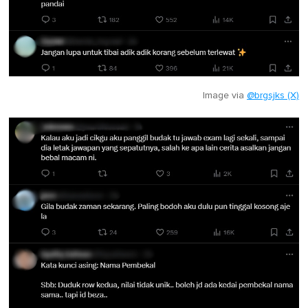
Image via
@brgsjks (X)