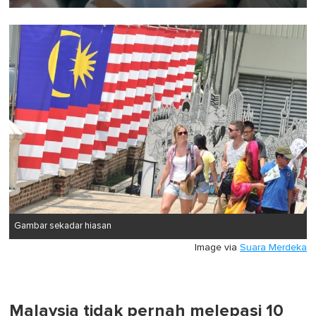
0
of
1
minute,
0
Gambar sekadar hiasan
Image via
Suara Merdeka
Malaysia tidak pernah melepasi 10