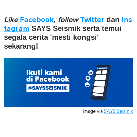
Like
Facebook
,
follow
Twitter
dan
Ins
tagram
SAYS Seismik serta temui
segala cerita 'mesti kongsi'
sekarang!
Image via
SAYS Seismik