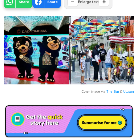
−
+
Share
Share
Enlarge text
Cover image via
The Star
&
Utusan