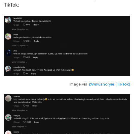
TikTok:
Image via
@wawanoryie (TikTok)