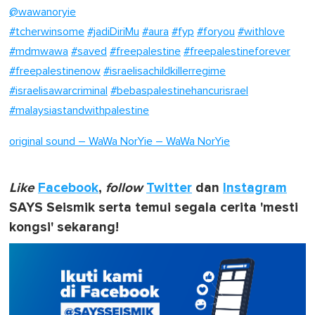
@wawanoryie
#tcherwinsome
#jadiDiriMu
#aura
#fyp
#foryou
#withlove
#mdmwawa
#saved
#freepalestine
#freepalestineforever
#freepalestinenow
#israelisachildkillerregime
#israelisawarcriminal
#bebaspalestinehancurisrael
#malaysiastandwithpalestine
original sound – WaWa NorYie – WaWa NorYie
Like
Facebook
,
follow
Twitter
dan
Instagram
SAYS Seismik serta temui segala cerita 'mesti
kongsi' sekarang!