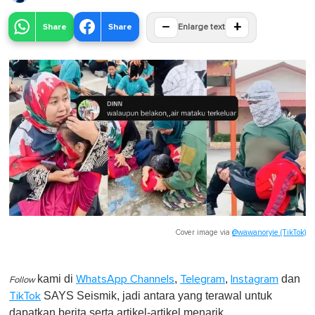
−
+
Share
Share
Enlarge text
Cover image via
@wawanoryie (TikTok)
kami di
,
,
dan
WhatsApp Channels
Telegram
Instagram
Follow
SAYS Seismik, jadi antara yang terawal untuk
TikTok
dapatkan berita serta artikel-artikel menarik.