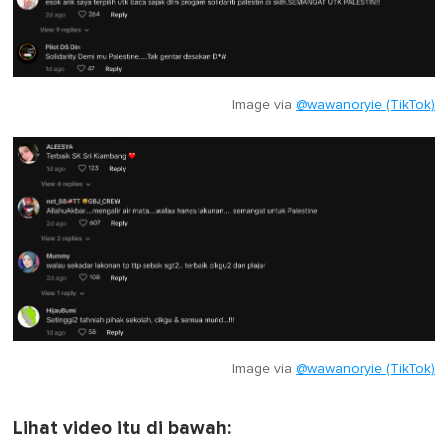
Image via
@wawanoryie (TikTok)
Image via
@wawanoryie (TikTok)
Lihat video itu di bawah: