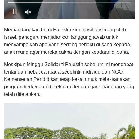
0
o
Memandangkan bumi Palestin kini masih diserang oleh
f
1
Israel, para guru menjalankan tanggungjawab untuk
m
menyampaikan apa yang sedang berlaku di sana kepada
i
n
anak murid agar mereka cakna dengan keadaan di sana.
u
t
Meskipun Minggu Solidariti Palestin sebelum ini mendapat
e
,
tentangan hebat daripada segelintir individu dan NGO,
0
Kementerian Pendidikan tetap kekal untuk melaksanakan
program berkenaan di sekolah dengan garis panduan yang
telah ditetapkan.