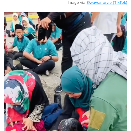
Image via
@wawanoryie (TikTok)