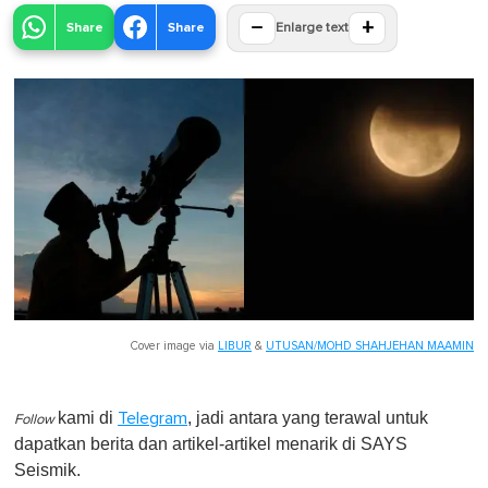
−
+
Share
Share
Enlarge text
Cover image via
LIBUR
&
UTUSAN/MOHD SHAHJEHAN MAAMIN
kami di
, jadi antara yang terawal untuk
Telegram
Follow
dapatkan berita dan artikel-artikel menarik di SAYS
Seismik.