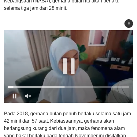
Kebangsaan (NASA), gerhana bulan itu akan berlaku
selama tiga jam dan 28 minit.
×
0
o
Pada 2018, gerhana bulan penuh berlaku selama satu jam
f
1
42 minit dan 57 saat. Kebiasaannya, gerhana akan
m
berlangsung kurang dari dua jam, maka fenomena alam
i
n
yang bakal berlaku pada tengah November ini disifatkan