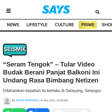
NEWS
LIFESTYLE
CULTURE
PRIME
SHO
SEISMIK
“Seram Tengok” – Tular Video
Budak Berani Panjat Balkoni Ini
Undang Rasa Bimbang Netizen
Difahamkan kejadian itu berlaku di Selayang, Selangor.
Akmal Redzwan
By
|
12 Nov 2021, 03:26 AM