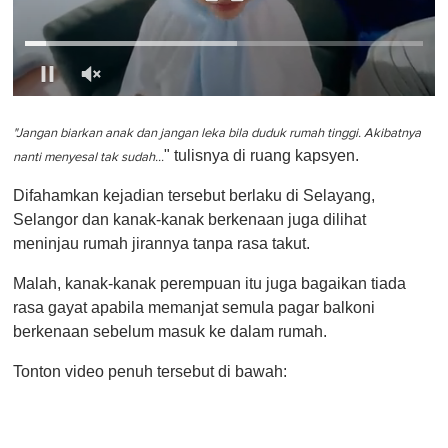
0
o
f
"Jangan biarkan anak dan jangan leka bila duduk rumah tinggi. Akibatnya
1
" tulisnya di ruang kapsyen.
nanti menyesal tak sudah…
m
i
Difahamkan kejadian tersebut berlaku di Selayang,
n
u
Selangor dan kanak-kanak berkenaan juga dilihat
t
meninjau rumah jirannya tanpa rasa takut.
e
,
0
Malah, kanak-kanak perempuan itu juga bagaikan tiada
rasa gayat apabila memanjat semula pagar balkoni
berkenaan sebelum masuk ke dalam rumah.
Tonton video penuh tersebut di bawah: