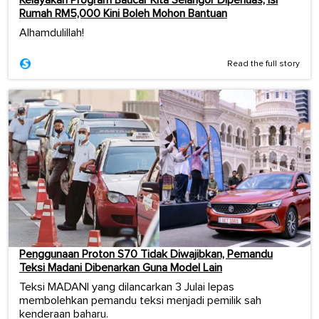
Kelayakan Program Baucar Kita Selangor Diperluas, Isi
Rumah RM5,000 Kini Boleh Mohon Bantuan
Alhamdulillah!
Read the full story
Penggunaan Proton S70 Tidak Diwajibkan, Pemandu
Teksi Madani Dibenarkan Guna Model Lain
Teksi MADANI yang dilancarkan 3 Julai lepas
membolehkan pemandu teksi menjadi pemilik sah
kenderaan baharu.