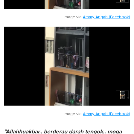
Image via
Ammy Angah (Facebook)
Image via
Ammy Angah (Facebook)
"Allahhuakbar.. berderau darah tengok.. moga