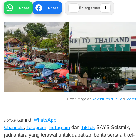
−
+
Share
Share
Enlarge text
Cover image via
Adventures of Jellie
&
Vocket
kami di
WhatsApp
Follow
,
,
dan
SAYS Seismik,
Channels
Telegram
Instagram
TikTok
jadi antara yang terawal untuk dapatkan berita serta artikel-