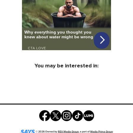
You may be interested in:
©
2026
Owned by
REV Media Group
, a part of
Media Prima Group