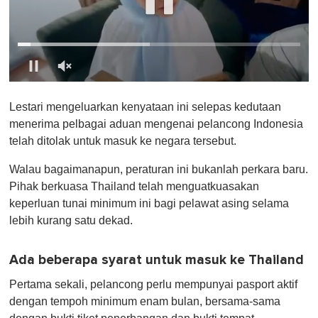
0
o
Lestari mengeluarkan kenyataan ini selepas kedutaan
f
1
menerima pelbagai aduan mengenai pelancong Indonesia
m
telah ditolak untuk masuk ke negara tersebut.
i
n
u
Walau bagaimanapun, peraturan ini bukanlah perkara baru.
t
Pihak berkuasa Thailand telah menguatkuasakan
e
,
keperluan tunai minimum ini bagi pelawat asing selama
0
lebih kurang satu dekad.
Ada beberapa syarat untuk masuk ke Thailand
Pertama sekali, pelancong perlu mempunyai pasport aktif
dengan tempoh minimum enam bulan, bersama-sama