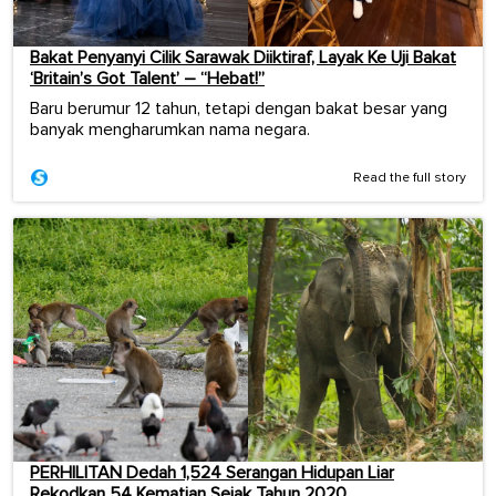
Bakat Penyanyi Cilik Sarawak Diiktiraf, Layak Ke Uji Bakat
‘Britain’s Got Talent’ – “Hebat!”
Baru berumur 12 tahun, tetapi dengan bakat besar yang
banyak mengharumkan nama negara.
Read the full story
PERHILITAN Dedah 1,524 Serangan Hidupan Liar
Rekodkan 54 Kematian Sejak Tahun 2020