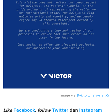
Image via
@victor_malaysia (X)
Like
Facebook
,
follow
Twitter
dan
Instagram