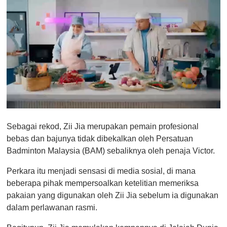
0
s
Sebagai rekod, Zii Jia merupakan pemain profesional
e
c
bebas dan bajunya tidak dibekalkan oleh Persatuan
o
Badminton Malaysia (BAM) sebaliknya oleh penaja Victor.
n
d
s
Perkara itu menjadi sensasi di media sosial, di mana
o
beberapa pihak mempersoalkan ketelitian memeriksa
f
1
pakaian yang digunakan oleh Zii Jia sebelum ia digunakan
m
dalam perlawanan rasmi.
i
n
u