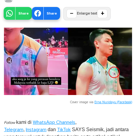
−
+
Share
Share
Enlarge text
Cover image via
Erna Nuridayu (Facebook)
kami di
,
WhatsApp Channels
Follow
,
dan
SAYS Seismik, jadi antara
Telegram
Instagram
TikTok