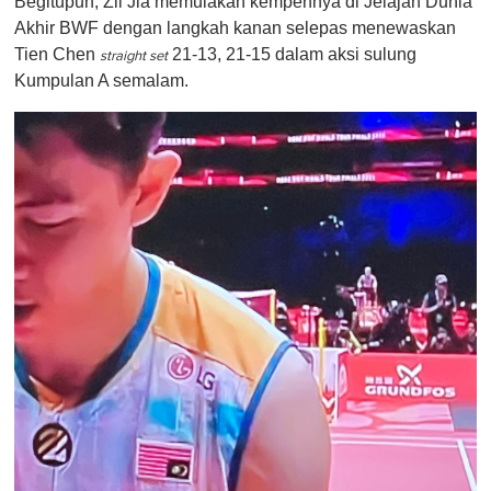
Begitupun, Zii Jia memulakan kempennya di Jelajah Dunia
t
Akhir BWF dengan langkah kanan selepas menewaskan
e
,
Tien Chen
21-13, 21-15 dalam aksi sulung
straight set
0
Kumpulan A semalam.