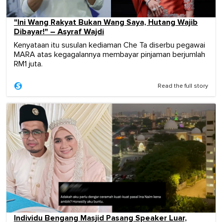
"Ini Wang Rakyat Bukan Wang Saya, Hutang Wajib
Dibayar!" – Asyraf Wajdi
Kenyataan itu susulan kediaman Che Ta diserbu pegawai
MARA atas kegagalannya membayar pinjaman berjumlah
RM1 juta.
Read the full story
Individu Bengang Masjid Pasang Speaker Luar,