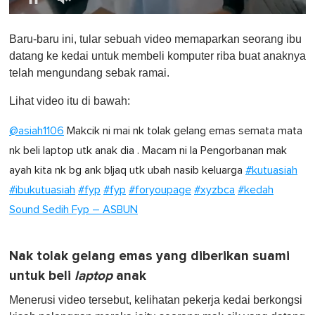
0
o
Baru-baru ini, tular sebuah video memaparkan seorang ibu
f
1
datang ke kedai untuk membeli komputer riba buat anaknya
m
telah mengundang sebak ramai.
i
n
u
Lihat video itu di bawah:
t
e
@asiah1106
Makcik ni mai nk tolak gelang emas semata mata
,
0
nk beli laptop utk anak dia . Macam ni la Pengorbanan mak
ayah kita nk bg ank bljaq utk ubah nasib keluarga
#kutuasiah
#ibukutuasiah
#fyp
#fyp
#foryoupage
#xyzbca
#kedah
Sound Sedih Fyp – ASBUN
Nak tolak gelang emas yang diberikan suami
untuk beli
laptop
anak
Menerusi video tersebut, kelihatan pekerja kedai berkongsi