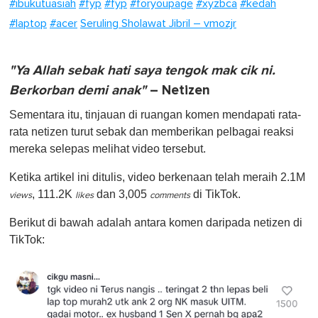
#ibukutuasiah
#fyp
#fyp
#foryoupage
#xyzbca
#kedah
#laptop
#acer
Seruling Sholawat Jibril – vmozjr
"Ya Allah sebak hati saya tengok mak cik ni.
Berkorban demi anak"
– Netizen
Sementara itu, tinjauan di ruangan komen mendapati rata-
rata netizen turut sebak dan memberikan pelbagai reaksi
mereka selepas melihat video tersebut.
Ketika artikel ini ditulis, video berkenaan telah meraih 2.1M
, 111.2K
dan 3,005
di TikTok.
views
likes
comments
Berikut di bawah adalah antara komen daripada netizen di
TikTok: