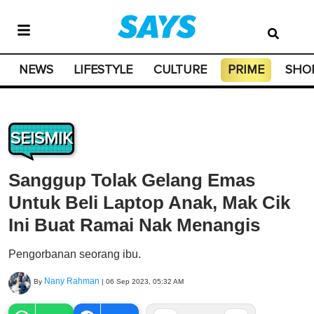
NEWS
LIFESTYLE
CULTURE
PRIME
SHO
SEISMIK
Sanggup Tolak Gelang Emas
Untuk Beli Laptop Anak, Mak Cik
Ini Buat Ramai Nak Menangis
Pengorbanan seorang ibu.
Nany Rahman
By
|
06 Sep 2023, 05:32 AM