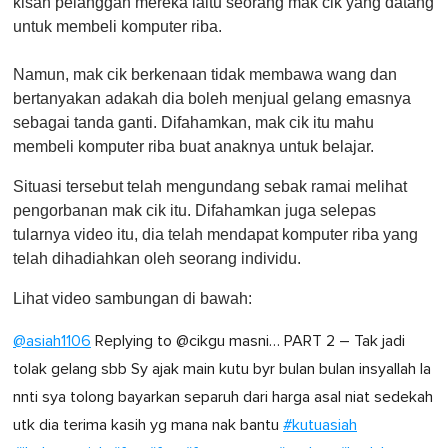
kisah pelanggan mereka iaitu seorang mak cik yang datang
untuk membeli komputer riba.
Namun, mak cik berkenaan tidak membawa wang dan
bertanyakan adakah dia boleh menjual gelang emasnya
sebagai tanda ganti. Difahamkan, mak cik itu mahu
membeli komputer riba buat anaknya untuk belajar.
Situasi tersebut telah mengundang sebak ramai melihat
pengorbanan mak cik itu. Difahamkan juga selepas
tularnya video itu, dia telah mendapat komputer riba yang
telah dihadiahkan oleh seorang individu.
Lihat video sambungan di bawah:
@asiah1106
Replying to @cikgu masni… PART 2 – Tak jadi
tolak gelang sbb Sy ajak main kutu byr bulan bulan insyallah la
nnti sya tolong bayarkan separuh dari harga asal niat sedekah
utk dia terima kasih yg mana nak bantu
#kutuasiah