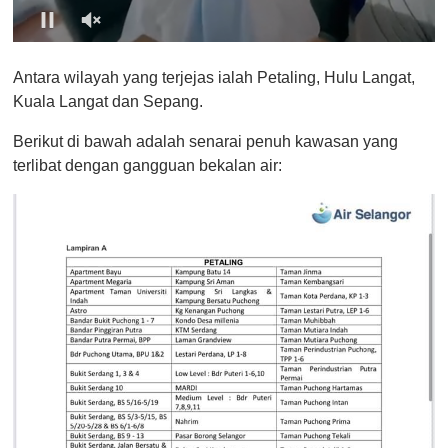
0
o
Antara wilayah yang terjejas ialah Petaling, Hulu Langat,
f
1
Kuala Langat dan Sepang.
m
i
Berikut di bawah adalah senarai penuh kawasan yang
n
u
terlibat dengan gangguan bekalan air:
t
e
,
0