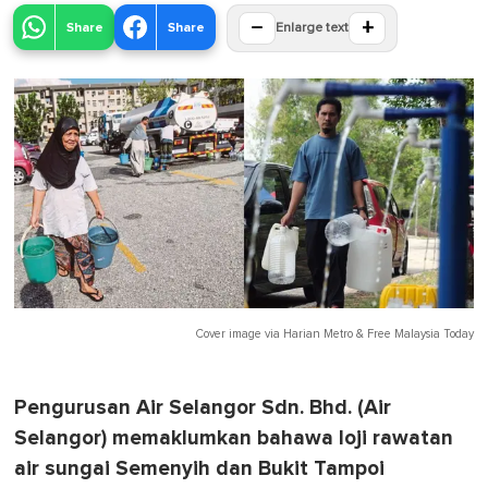
−
+
Share
Share
Enlarge text
Cover image via
Harian Metro
&
Free Malaysia Today
Pengurusan Air Selangor Sdn. Bhd. (Air
Selangor) memaklumkan bahawa loji rawatan
air sungai Semenyih dan Bukit Tampoi