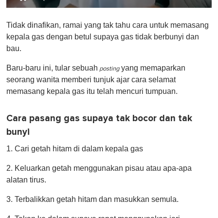
0
o
Tidak dinafikan, ramai yang tak tahu cara untuk memasang
f
1
kepala gas dengan betul supaya gas tidak berbunyi dan
m
bau.
i
n
u
Baru-baru ini, tular sebuah
yang memaparkan
posting
t
seorang wanita memberi tunjuk ajar cara selamat
e
,
memasang kepala gas itu telah mencuri tumpuan.
0
Cara pasang gas supaya tak bocor dan tak
bunyi
1. Cari getah hitam di dalam kepala gas
2. Keluarkan getah menggunakan pisau atau apa-apa
alatan tirus.
3. Terbalikkan getah hitam dan masukkan semula.