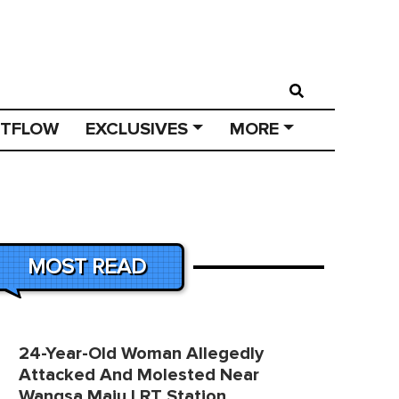
STFLOW
EXCLUSIVES
MORE
MOST READ
24-Year-Old Woman Allegedly
Attacked And Molested Near
Wangsa Maju LRT Station