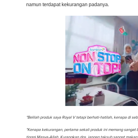
namun terdapat kekurangan padanya.
0
o
"Belilah produk saya Royal V tetapi berhati-hatilah, kenapa di se
f
1
m
"Kenapa kekurangan, pertama sekali produk ini memang sangat b
i
tinggi Masya-Allah. Kurangkan dos, jangan taksub sangat makan 
n