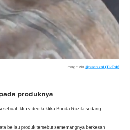
Image via
@puan.zai (TikTok)
 pada produknya
si sebuah klip video kektika Bonda Rozita sedang
Kata beliau produk tersebut sememangnya berkesan