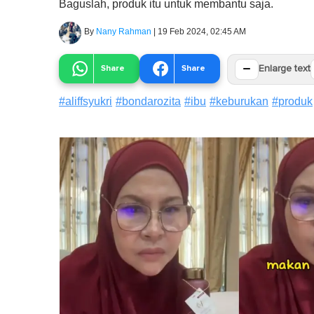
Baguslah, produk itu untuk membantu saja.
By
Nany Rahman
|
19 Feb 2024, 02:45 AM
−
Share
Share
Enlarge text
#
aliffsyukri
#
bondarozita
#
ibu
#
keburukan
#
produk