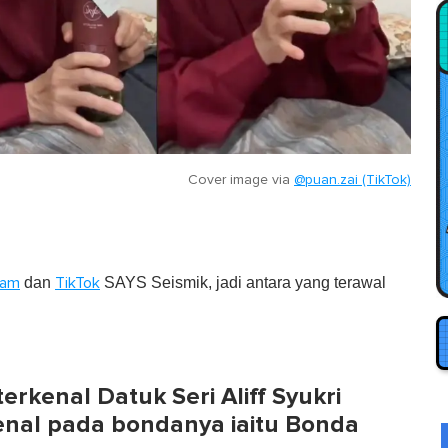
Cover image via
@puan.zai (TikTok)
dan
SAYS Seismik, jadi antara yang terawal
ram
TikTok
rkenal Datuk Seri Aliff Syukri
enal pada bondanya iaitu Bonda