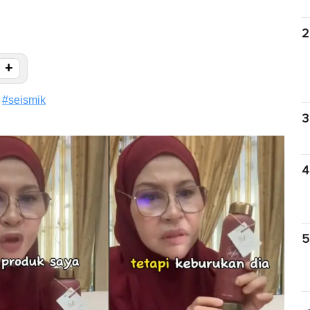
2
+
#
seismik
3
4
5