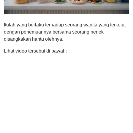
0
o
Itulah yang berlaku terhadap seorang wanita yang terkejut
f
1
dengan penemuannya bersama seorang nenek
m
disangkakan hantu olehnya.
i
n
u
Lihat video tersebut di bawah:
t
e
,
0