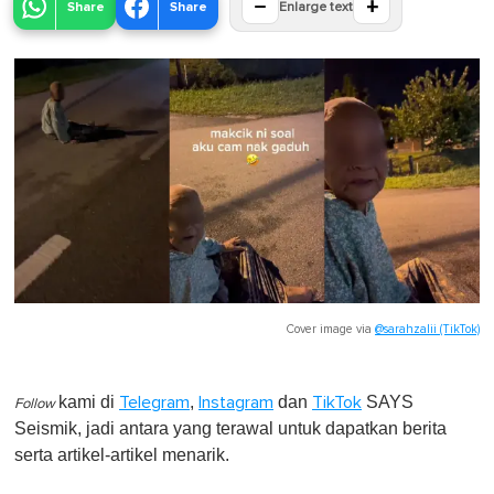
−
+
Share
Share
Enlarge text
Cover image via
@sarahzalii (TikTok)
kami di
,
dan
SAYS
Telegram
Instagram
TikTok
Follow
Seismik, jadi antara yang terawal untuk dapatkan berita
serta artikel-artikel menarik.