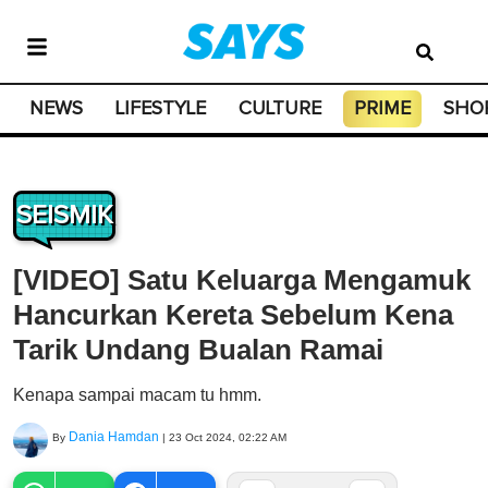
NEWS
LIFESTYLE
CULTURE
PRIME
SHO
SEISMIK
[VIDEO] Satu Keluarga Mengamuk
Hancurkan Kereta Sebelum Kena
Tarik Undang Bualan Ramai
Kenapa sampai macam tu hmm.
Dania Hamdan
By
|
23 Oct 2024, 02:22 AM