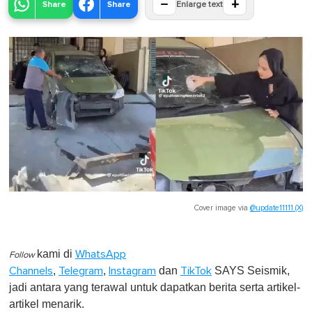
−
+
Share
Share
Enlarge text
Cover image via
@update11111 (X)
kami di
WhatsApp
Follow
,
,
dan
SAYS Seismik,
Channels
Telegram
Instagram
TikTok
jadi antara yang terawal untuk dapatkan berita serta artikel-
artikel menarik.