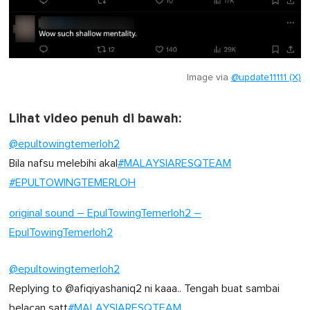
Image via
@update11111 (X)
Lihat video penuh di bawah:
@epultowingtemerloh2
Bila nafsu melebihi akal
#MALAYSIARESQTEAM
#EPULTOWINGTEMERLOH
original sound – EpulTowingTemerloh2 –
EpulTowingTemerloh2
@epultowingtemerloh2
Replying to @afiqiyashaniq2 ni kaaa.. Tengah buat sambai
belacan satt
#MALAYSIARESQTEAM