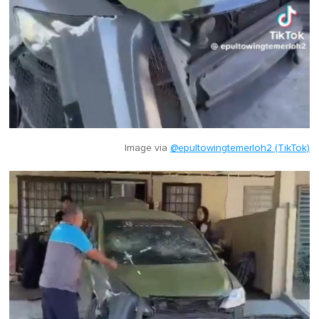
Image via
@epultowingtemerloh2 (TikTok)