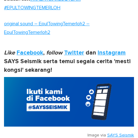
#EPULTOWINGTEMERLOH
original sound – EpulTowingTemerloh2 –
EpulTowingTemerloh2
Like
Facebook
,
follow
Twitter
dan
Instagram
SAYS Seismik serta temui segala cerita 'mesti
kongsi' sekarang!
Image via
SAYS Seismik