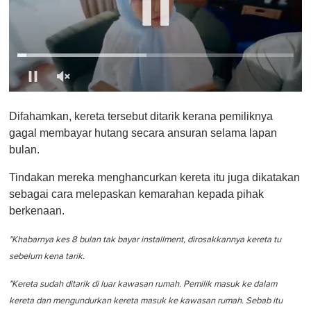
0
s
Difahamkan, kereta tersebut ditarik kerana pemiliknya
e
c
gagal membayar hutang secara ansuran selama lapan
o
bulan.
n
d
s
Tindakan mereka menghancurkan kereta itu juga dikatakan
o
sebagai cara melepaskan kemarahan kepada pihak
f
1
berkenaan.
m
i
n
"Khabarnya kes 8 bulan tak bayar installment, dirosakkannya kereta tu
u
sebelum kena tarik.
t
e
,
"Kereta sudah ditarik di luar kawasan rumah. Pemilik masuk ke dalam
0
kereta dan mengundurkan kereta masuk ke kawasan rumah. Sebab itu