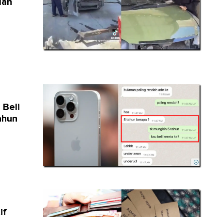
lan
 Beli
ahun
if