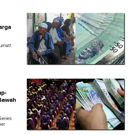
arga
umat!
up-
 Bawah
Series
her