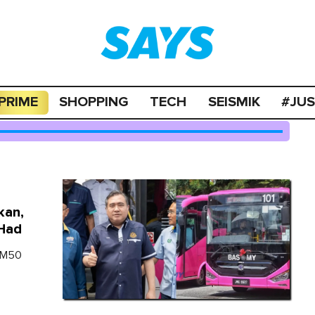
PRIME
SHOPPING
TECH
SEISMIK
#JU
kan,
 Had
 RM50