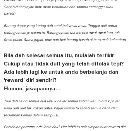
BASAH' kan? Dua sampul ni je yang aktif sampai ke hujung bulan taw.
Sebab duit minyak mak akan keluarkan dari sampul seminggu skali.
RM100.
Barang dapur yang kering dah setel beli awal-awal. Tinggal duit untuk
barang basah je dalam tu. Barang basah tak leh beli awal-awal kan, tak
fresh pulak. Sama jugak, time nak beli barang basah ni baru mak keluarkan.
Bila dah selesai semua itu, mulalah terfikir.
Cukup atau tidak duit yang telah ditolak tepi?
Ada lebih lagi ke untuk anda berbelanja dan
'reward' diri sendiri?
Hmmm, jawapannya…
Tadi dah asing semua duit untuk bayar semua liabiliti kan? So tak payah
risau dah duit tak cukup untuk bayar semua tu sebab semua dana dah
tersimpan kemas dalam sampul tu.
Persoalan pertama, ada lebih dak?
Hat lebih tu nak simpan buat reward diri