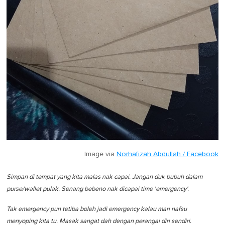
Image via
Norhafizah Abdullah / Facebook
Simpan di tempat yang kita malas nak capai. Jangan duk bubuh dalam
purse/wallet pulak. Senang bebeno nak dicapai time 'emergency'.
Tak emergency pun tetiba boleh jadi emergency kalau mari nafsu
menyoping kita tu. Masak sangat dah dengan perangai diri sendiri.