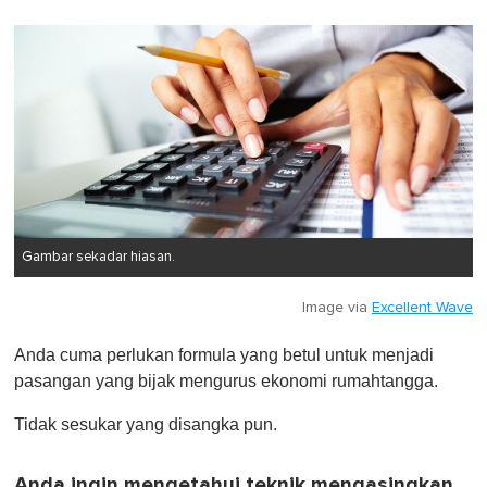
0
o
f
1
m
i
n
u
t
e
,
0
Gambar sekadar hiasan.
Image via
Excellent Wave
Anda cuma perlukan formula yang betul untuk menjadi
pasangan yang bijak mengurus ekonomi rumahtangga.
Tidak sesukar yang disangka pun.
Anda ingin mengetahui teknik mengasingkan