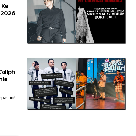
 Ke
l 2026
aliph
nia
pas ini!