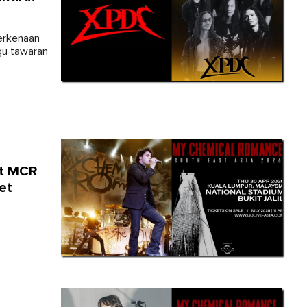
erkenaan
gu tawaran
rt MCR
et