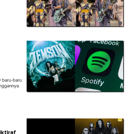
 baru-baru
anggannya.
ktiraf