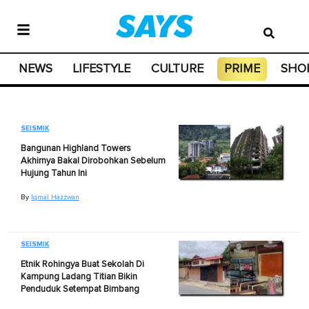
NEWS
LIFESTYLE
CULTURE
PRIME
SHO
SEISMIK
Bangunan Highland Towers
Akhirnya Bakal Dirobohkan Sebelum
Hujung Tahun Ini
By
Iqmal Hazzwan
SEISMIK
Etnik Rohingya Buat Sekolah Di
Kampung Ladang Titian Bikin
Penduduk Setempat Bimbang