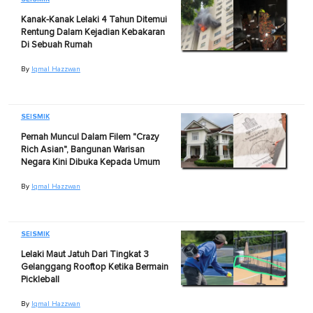
Kanak-Kanak Lelaki 4 Tahun Ditemui
Rentung Dalam Kejadian Kebakaran
Di Sebuah Rumah
By
Iqmal Hazzwan
SEISMIK
Pernah Muncul Dalam Filem "Crazy
Rich Asian", Bangunan Warisan
Negara Kini Dibuka Kepada Umum
By
Iqmal Hazzwan
SEISMIK
Lelaki Maut Jatuh Dari Tingkat 3
Gelanggang Rooftop Ketika Bermain
Pickleball
By
Iqmal Hazzwan