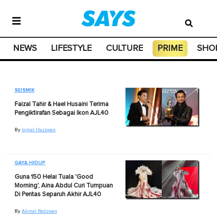
NEWS
LIFESTYLE
CULTURE
PRIME
SHO
SEISMIK
Faizal Tahir & Hael Husaini Terima
Pengiktirafan Sebagai Ikon AJL40
By
Iqmal Hazzwan
GAYA HIDUP
Guna 150 Helai Tuala 'Good
Morning', Aina Abdul Curi Tumpuan
Di Pentas Separuh Akhir AJL40
By
Akmal Redzwan