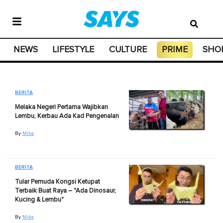
NEWS
LIFESTYLE
CULTURE
PRIME
SHO
BERITA
Melaka Negeri Pertama Wajibkan
Lembu, Kerbau Ada Kad Pengenalan
By
Mike
BERITA
Tular Pemuda Kongsi Ketupat
Terbaik Buat Raya – "Ada Dinosaur,
Kucing & Lembu"
By
Mike