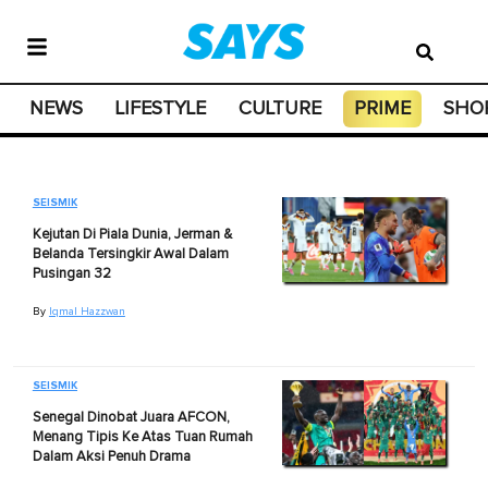
NEWS
LIFESTYLE
CULTURE
PRIME
SHO
SEISMIK
Kejutan Di Piala Dunia, Jerman &
Belanda Tersingkir Awal Dalam
Pusingan 32
By
Iqmal Hazzwan
SEISMIK
Senegal Dinobat Juara AFCON,
Menang Tipis Ke Atas Tuan Rumah
Dalam Aksi Penuh Drama