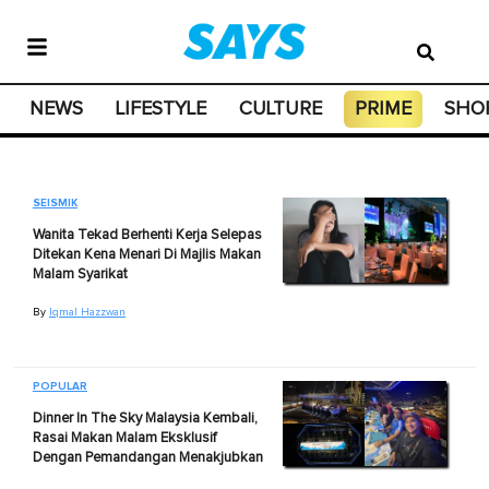
NEWS
LIFESTYLE
CULTURE
PRIME
SHO
SEISMIK
Wanita Tekad Berhenti Kerja Selepas
Ditekan Kena Menari Di Majlis Makan
Malam Syarikat
By
Iqmal Hazzwan
POPULAR
Dinner In The Sky Malaysia Kembali,
Rasai Makan Malam Eksklusif
Dengan Pemandangan Menakjubkan