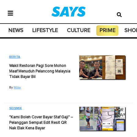
NEWS
LIFESTYLE
CULTURE
PRIME
SHO
BERITA
Wakil Restoran Pagi Sore Mohon
Maaf Menuduh Pelancong Malaysia
Tidak Bayar Bil
By
Mike
SEISMIK
"Kami Boleh Cover Bayar Staf Gaji" –
Pelanggan Sempat Edit Resit QR
Nak Elak Kena Bayar