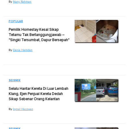
By
Nany Rahman
POPULAR
Pemilik Homestay Kesal Sikap
Tetamu Tak Bertanggungjawab –
"Singki Tersumbat, Dapur Bersepah"
By
Dania Hamdan
SEISMIK
Selalu Hantar Kereta Di Luar Lembah
Klang, Ejen Penjual Kereta Dedah
Sikap Sebenar Orang Kelantan
By
Iqmal Hazzwan
SEISMIK