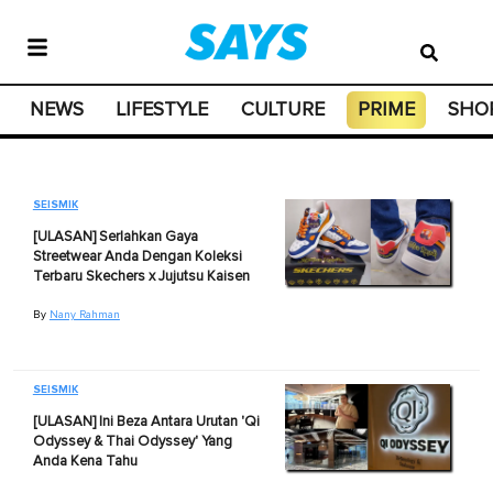
NEWS
LIFESTYLE
CULTURE
PRIME
SHO
SEISMIK
[ULASAN] Serlahkan Gaya
Streetwear Anda Dengan Koleksi
Terbaru Skechers x Jujutsu Kaisen
By
Nany Rahman
SEISMIK
[ULASAN] Ini Beza Antara Urutan 'Qi
Odyssey & Thai Odyssey' Yang
Anda Kena Tahu