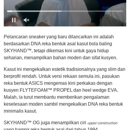
0
o
Pelancaran sneaker yang baru dilancarkan ini adalah
f
1
berdasarkan DNA reka bentuk asal kasut bola baling
m
SKYHAND™, tetapi dikemas kini untuk gaya hidup
i
n
seharian, menampilkan bahan moden dan sifat kusyen.
u
t
Kasut ini mengekalkan estetik tradisionalnya yang slim dan
e
,
berprofil rendah. Untuk versi rekaan semula ini, pasukan
0
reka bentuk ASICS mengemas kini perkakas dengan
kusyen FLYTEFOAM™ PROPEL dan heel wedge EVA.
Malah, ia turut membantu memberikan pengalaman
keselesaan moden sambil mengekalkan DNA reka bentuk
minimalis kasut.
SKYHAND™ OG juga menampilkan ciri
upper construction
yang hampir reka bentuk asal dari tahun 1994,