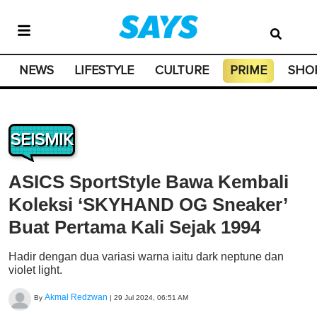
NEWS
LIFESTYLE
CULTURE
PRIME
SHO
SEISMIK
ASICS SportStyle Bawa Kembali
Koleksi ‘SKYHAND OG Sneaker’
Buat Pertama Kali Sejak 1994
Hadir dengan dua variasi warna iaitu dark neptune dan
violet light.
Akmal Redzwan
By
|
29 Jul 2024, 06:51 AM