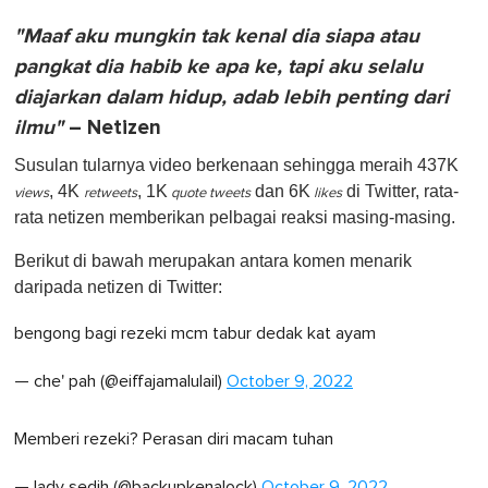
"Maaf aku mungkin tak kenal dia siapa atau
pangkat dia habib ke apa ke, tapi aku selalu
diajarkan dalam hidup, adab lebih penting dari
ilmu"
– Netizen
Susulan tularnya video berkenaan sehingga meraih 437K
, 4K
, 1K
dan 6K
di Twitter, rata-
views
retweets
quote tweets
likes
rata netizen memberikan pelbagai reaksi masing-masing.
Berikut di bawah merupakan antara komen menarik
daripada netizen di Twitter:
bengong bagi rezeki mcm tabur dedak kat ayam
— che' pah (@eiffajamalulail)
October 9, 2022
Memberi rezeki? Perasan diri macam tuhan
— lady sedih (@backupkenalock)
October 9, 2022