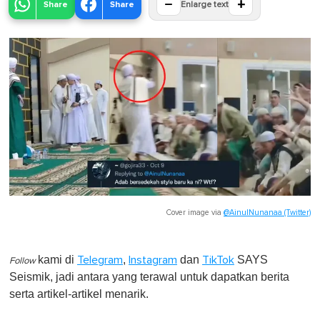
−
+
Share
Share
Enlarge text
Cover image via
@AinulNunanaa (Twitter)
kami di
,
dan
SAYS
Telegram
Instagram
TikTok
Follow
Seismik, jadi antara yang terawal untuk dapatkan berita
serta artikel-artikel menarik.