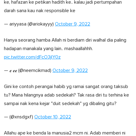
ke, hafazan ke petikan hadith ke.. kalau jadi pertumpahan
darah sana kau nak responsible ke
— ariyyasa (@ariokayyy)
October 9, 2022
Hanya seorang hamba Allah ni berdiam diri walhal dia paling
hadapan manakala yang lain.. mashaallahhh.
pic.twitter.com/dFcO3jIY0z
— ℯ ℯℯ (@neemcikmad)
October 9, 2022
Gini ke contoh perangai habib yg ramai sangat orang taksub
tu? Mana hilangnya adab sedekah? Tak rasa diri tu terhina ke
sampai nak kena kejar "duit sedekah" yg dibaling gitu?
— (@xnsdgxf)
October 10, 2022
Allahu ape ke benda la manusia2 mcm ni. Adab memberi ni