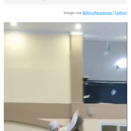
Image via
@AinulNunanaa (Twitter)