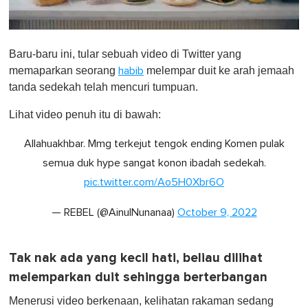
0
o
Baru-baru ini, tular sebuah video di Twitter yang
f
1
memaparkan seorang
melempar duit ke arah jemaah
habib
m
tanda sedekah telah mencuri tumpuan.
i
n
u
Lihat video penuh itu di bawah:
t
e
Allahuakhbar. Mmg terkejut tengok ending Komen pulak
,
0
semua duk hype sangat konon ibadah sedekah.
pic.twitter.com/Ao5H0Xbr6O
— REBEL (@AinulNunanaa)
October 9, 2022
Tak nak ada yang kecil hati, beliau dilihat
melemparkan duit sehingga berterbangan
Menerusi video berkenaan, kelihatan rakaman sedang