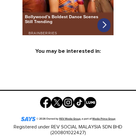
You may be interested in:
©
2026
Owned by
REV Media Group
, a part of
Media Prima Group
Registered under REV SOCIAL MALAYSIA SDN BHD
(200801022427)