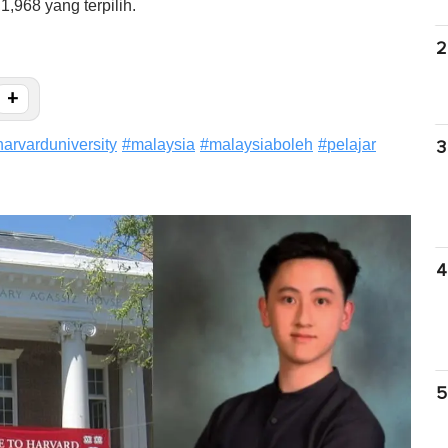
,968 yang terpilih.
2
+
harvarduniversity
#
malaysia
#
malaysiaboleh
#
pelajar
3
4
5