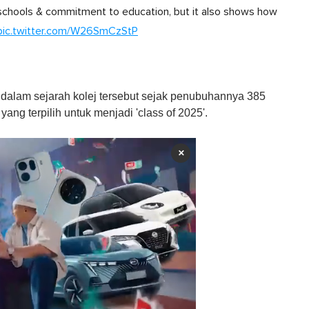
c schools & commitment to education, but it also shows how
pic.twitter.com/W26SmCzStP
dalam sejarah kolej tersebut sejak penubuhannya 385
yang terpilih untuk menjadi 'class of 2025'.
×