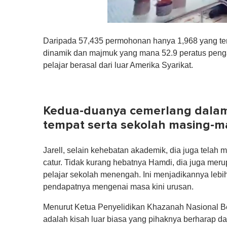
0
s
Daripada 57,435 permohonan hanya 1,968 yang ter
e
c
dinamik dan majmuk yang mana 52.9 peratus penga
o
pelajar berasal dari luar Amerika Syarikat.
n
d
s
o
f
Kedua-duanya cemerlang dalam
1
m
tempat serta sekolah masing-m
i
n
u
t
Jarell, selain kehebatan akademik, dia juga telah 
e
catur. Tidak kurang hebatnya Hamdi, dia juga mer
,
0
pelajar sekolah menengah. Ini menjadikannya leb
V
pendapatnya mengenai masa kini urusan.
o
l
u
Menurut Ketua Penyelidikan Khazanah Nasional 
m
adalah kisah luar biasa yang pihaknya berharap da
e