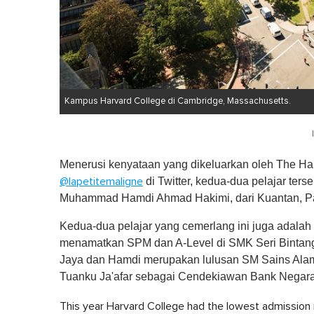
Kampus Harvard College di Cambridge, Massachusetts.
Menerusi kenyataan yang dikeluarkan oleh The Har
di Twitter, kedua-dua pelajar ter
@lapetitemaligne
Muhammad Hamdi Ahmad Hakimi, dari Kuantan, Pah
Kedua-dua pelajar yang cemerlang ini juga adalah
menamatkan SPM dan A-Level di SMK Seri Bintang
Jaya dan Hamdi merupakan lulusan SM Sains Alam 
Tuanku Ja'afar sebagai Cendekiawan Bank Negara
This year Harvard College had the lowest admission r