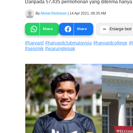
Daripada 57,435 permohonan yang diterima hanya 1
By
Akmal Redzwan
|
14 Apr 2021, 06:35 AM
−
Share
Share
Enlarge text
#
harvard
#
harvardclubmalaysia
#
harvardcollege
#
#
seismik
#
warunglepak