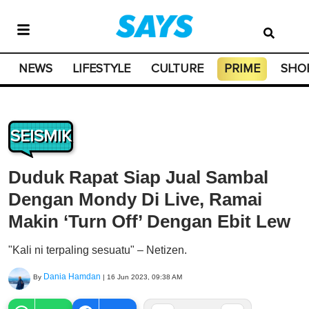
NEWS
LIFESTYLE
CULTURE
PRIME
SHO
SEISMIK
Duduk Rapat Siap Jual Sambal
Dengan Mondy Di Live, Ramai
Makin ‘Turn Off’ Dengan Ebit Lew
"Kali ni terpaling sesuatu" – Netizen.
Dania Hamdan
By
|
16 Jun 2023, 09:38 AM