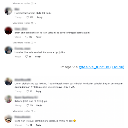
Image via
@tealive_funclud (TikTok)