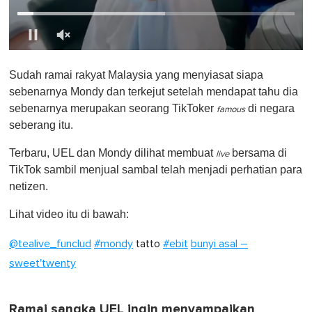
0
o
Sudah ramai rakyat Malaysia yang menyiasat siapa
f
1
sebenarnya Mondy dan terkejut setelah mendapat tahu dia
m
sebenarnya merupakan seorang TikToker
di negara
i
famous
n
seberang itu.
u
t
Terbaru, UEL dan Mondy dilihat membuat
bersama di
e
live
,
TikTok sambil menjual sambal telah menjadi perhatian para
0
netizen.
Lihat video itu di bawah:
@tealive_funclud
#mondy
tatto
#ebit
bunyi asal –
sweet'twenty
Ramai sangka UEL ingin menyampaikan