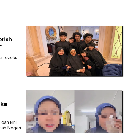
orish
"
i rezeki.
ika
 dan kini
iah Negeri