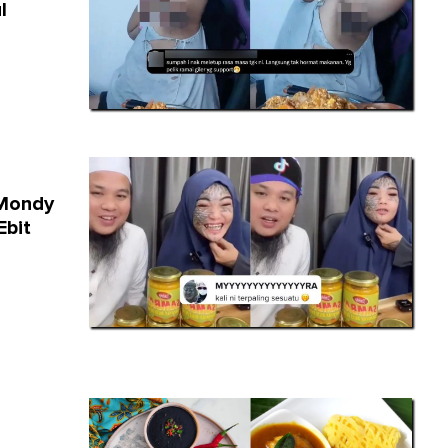
l
 Mondy
Ebit