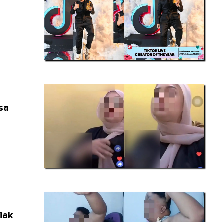
sa
iak