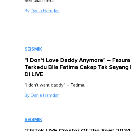
Sembilan 1992.
By
Dania Hamdan
SEISMIK
"I Don't Love Daddy Anymore" – Fazura
Terkedu Bila Fatima Cakap Tak Sayang 
Di LIVE
"I don't want daddy" – Fatima.
By
Dania Hamdan
SEISMIK
'TikTok LIVE Creator Of The Year' 2024