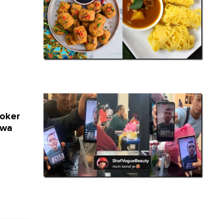
Toker
awa