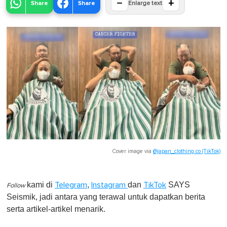
−
+
Share
Share
Enlarge text
Cover image via
@japan_clothing.co (TikTok)
kami di
,
dan
SAYS
Telegram
Instagram
TikTok
Follow
Seismik, jadi antara yang terawal untuk dapatkan berita
serta artikel-artikel menarik.