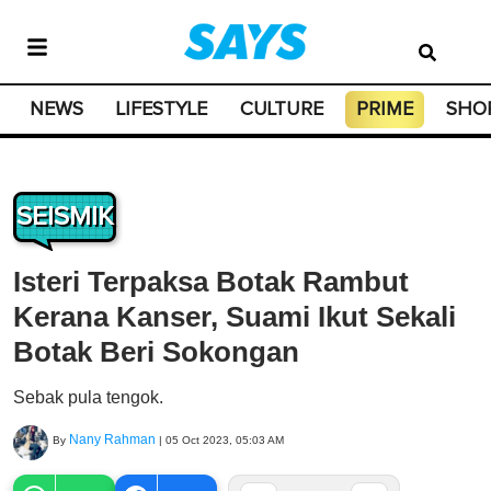
NEWS
LIFESTYLE
CULTURE
PRIME
SHO
SEISMIK
Isteri Terpaksa Botak Rambut
Kerana Kanser, Suami Ikut Sekali
Botak Beri Sokongan
Sebak pula tengok.
Nany Rahman
By
|
05 Oct 2023, 05:03 AM