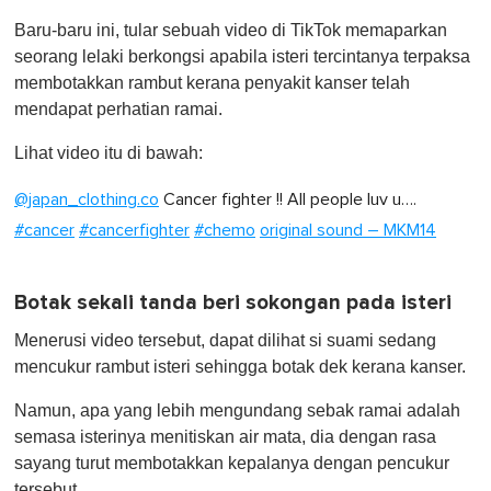
o
Baru-baru ini, tular sebuah video di TikTok memaparkan
f
1
seorang lelaki berkongsi apabila isteri tercintanya terpaksa
m
membotakkan rambut kerana penyakit kanser telah
i
n
mendapat perhatian ramai.
u
t
Lihat video itu di bawah:
e
,
0
@japan_clothing.co
Cancer fighter !! All people luv u….
#cancer
#cancerfighter
#chemo
original sound – MKM14
Botak sekali tanda beri sokongan pada isteri
Menerusi video tersebut, dapat dilihat si suami sedang
mencukur rambut isteri sehingga botak dek kerana kanser.
Namun, apa yang lebih mengundang sebak ramai adalah
semasa isterinya menitiskan air mata, dia dengan rasa
sayang turut membotakkan kepalanya dengan pencukur
tersebut.