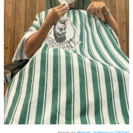
Image via
@japan_clothing.co (TikTok)