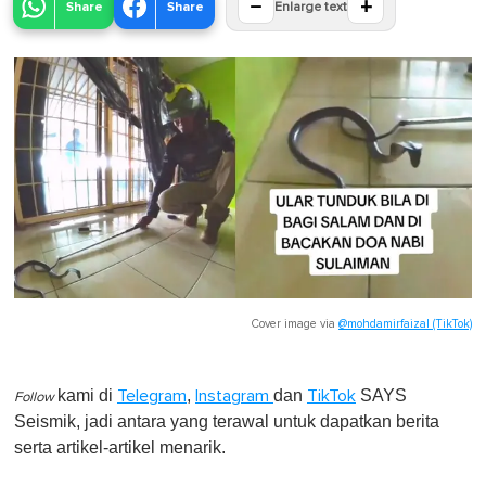
−
+
Share
Share
Enlarge text
Cover image via
@mohdamirfaizal (TikTok)
kami di
,
dan
SAYS
Telegram
Instagram
TikTok
Follow
Seismik, jadi antara yang terawal untuk dapatkan berita
serta artikel-artikel menarik.