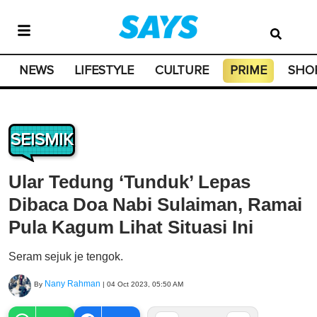
NEWS
LIFESTYLE
CULTURE
PRIME
SHO
SEISMIK
Ular Tedung ‘Tunduk’ Lepas
Dibaca Doa Nabi Sulaiman, Ramai
Pula Kagum Lihat Situasi Ini
Seram sejuk je tengok.
Nany Rahman
By
|
04 Oct 2023, 05:50 AM