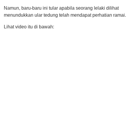
o
Namun, baru-baru ini tular apabila seorang lelaki dilihat
f
1
menundukkan ular tedung telah mendapat perhatian ramai.
m
i
Lihat video itu di bawah:
n
u
t
e
,
0