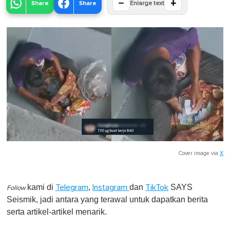
−
+
Share
Share
Enlarge text
Cover image via
X
kami di
,
dan
SAYS
Telegram
Instagram
TikTok
Follow
Seismik, jadi antara yang terawal untuk dapatkan berita
serta artikel-artikel menarik.