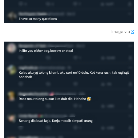
Image via
X