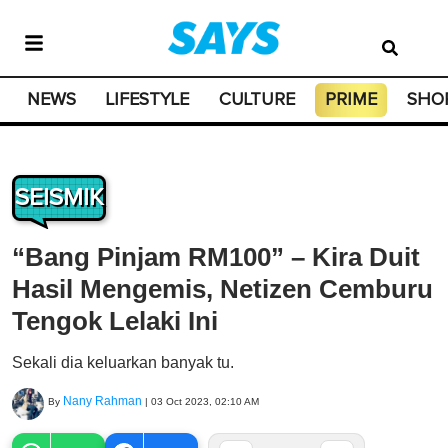
NEWS
LIFESTYLE
CULTURE
PRIME
SHO
SEISMIK
“Bang Pinjam RM100” – Kira Duit
Hasil Mengemis, Netizen Cemburu
Tengok Lelaki Ini
Sekali dia keluarkan banyak tu.
Nany Rahman
By
|
03 Oct 2023, 02:10 AM