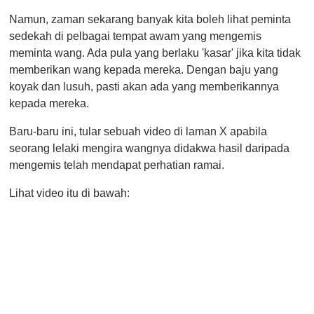
s
Namun, zaman sekarang banyak kita boleh lihat peminta
e
c
sedekah di pelbagai tempat awam yang mengemis
o
meminta wang. Ada pula yang berlaku 'kasar' jika kita tidak
n
d
memberikan wang kepada mereka. Dengan baju yang
s
koyak dan lusuh, pasti akan ada yang memberikannya
o
f
kepada mereka.
1
m
Baru-baru ini, tular sebuah video di laman X apabila
i
n
seorang lelaki mengira wangnya didakwa hasil daripada
u
mengemis telah mendapat perhatian ramai.
t
e
,
Lihat video itu di bawah:
0