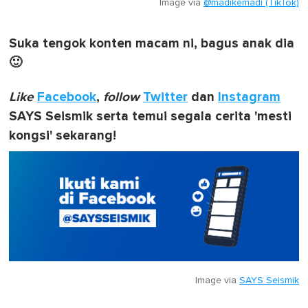
Image via
@madikemadi (TikTok)
Suka tengok konten macam ni, bagus anak dia
🙂
Like
Facebook
,
follow
Twitter
dan
Instagram
SAYS Seismik serta temui segala cerita 'mesti
kongsi' sekarang!
Image via
SAYS Seismik