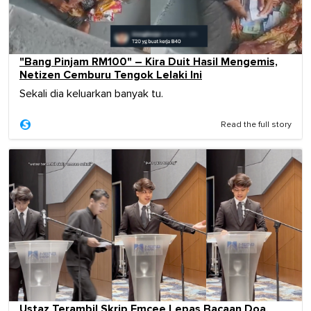
"Bang Pinjam RM100" – Kira Duit Hasil Mengemis,
Netizen Cemburu Tengok Lelaki Ini
Sekali dia keluarkan banyak tu.
Read the full story
Ustaz Terambil Skrip Emcee Lepas Bacaan Doa,