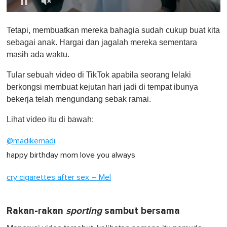
0
o
Tetapi, membuatkan mereka bahagia sudah cukup buat kita
f
1
sebagai anak. Hargai dan jagalah mereka sementara
m
masih ada waktu.
i
n
u
Tular sebuah video di TikTok apabila seorang lelaki
t
berkongsi membuat kejutan hari jadi di tempat ibunya
e
,
bekerja telah mengundang sebak ramai.
0
Lihat video itu di bawah:
@madikemadi
happy birthday mom love you always
cry cigarettes after sex – Mel
Rakan-rakan
sporting
sambut bersama