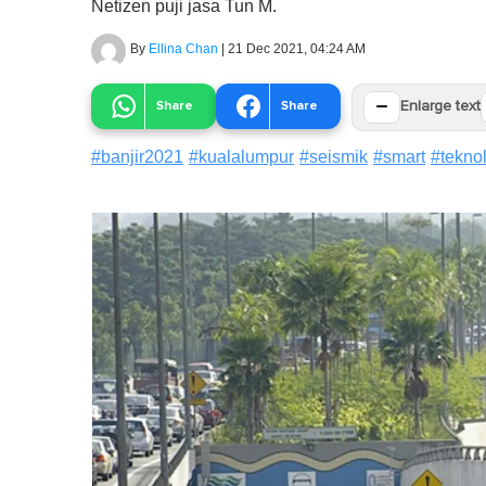
Netizen puji jasa Tun M.
By
Ellina Chan
|
21 Dec 2021, 04:24 AM
−
Share
Share
Enlarge text
#
banjir2021
#
kualalumpur
#
seismik
#
smart
#
tekno