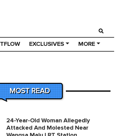
STFLOW
EXCLUSIVES
MORE
MOST READ
24-Year-Old Woman Allegedly
Attacked And Molested Near
Wangsa Maju LRT Station