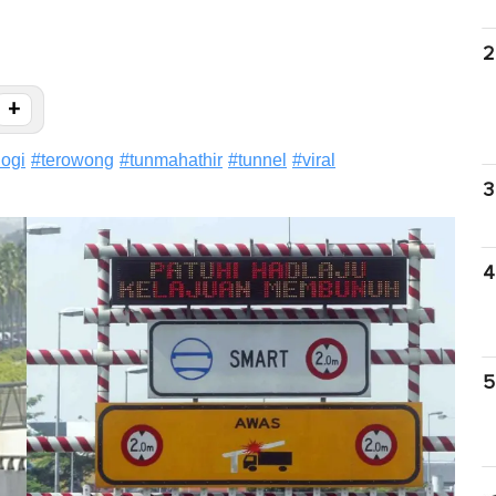
2
+
logi
#
terowong
#
tunmahathir
#
tunnel
#
viral
3
4
5