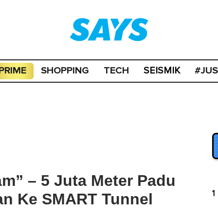
PRIME
SHOPPING
TECH
#JU
SEISMIK
m” – 5 Juta Meter Padu
1
kan Ke SMART Tunnel