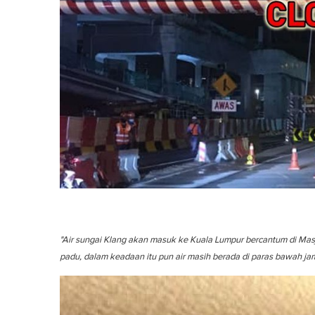
"Air sungai Klang akan masuk ke Kuala Lumpur bercantum di Masji
padu, dalam keadaan itu pun air masih berada di paras bawah ja