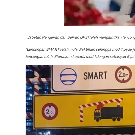
0
o
"
Jabatan Pengairan dan Saliran (JPS) telah mengaktifkan lencon
f
1
m
"Lencongan SMART telah mula diaktifkan sehingga mod 4 pada ja
i
lencongan telah diturunkan kepada mod 1 dengan sebanyak 5 juta
n
u
t
e
,
0
V
o
l
u
m
e
0
%