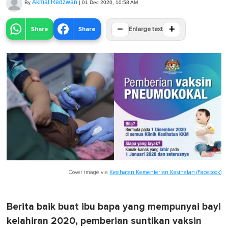
Akmal Redzwan
By
|
01 Dec 2020, 10:58 AM
−
+
Share
Share
Enlarge text
Cover image via
Kesihatan Kementerian Kesihatan (Facebook)
Berita baik buat ibu bapa yang mempunyai bayi
kelahiran 2020, pemberian suntikan vaksin