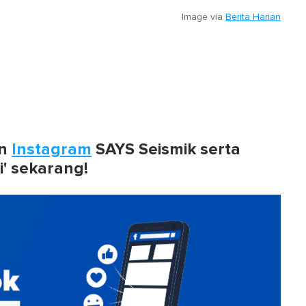
Image via
Berita Harian
n
Instagram
SAYS Seismik serta
i' sekarang!