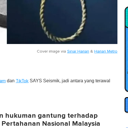
Cover image via
Sinar Harian
&
Harian Metro
dan
SAYS Seismik, jadi antara yang terawal
ram
TikTok
n hukuman gantung terhadap
i Pertahanan Nasional Malaysia