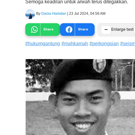
Semoga keadilan untuk arwah terus ditegakkan.
By
Dania Hamdan
|
23 Jul 2024, 04:56 AM
−
Share
Share
Enlarge text
#
hukumgantung
#
mahkamah
#
perkongsian
#
seism