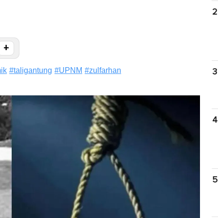
2
+
ik
#
taligantung
#
UPNM
#
zulfarhan
3
4
5