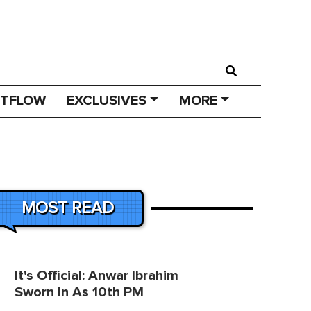
STFLOW
EXCLUSIVES
MORE
MOST READ
It's Official: Anwar Ibrahim
Sworn In As 10th PM