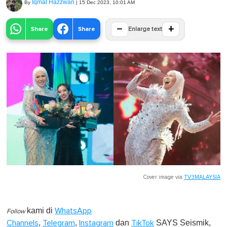
Iqmal Hazzwan
By
|
15 Dec 2023, 10:01 AM
−
+
Share
Share
Enlarge text
Cover image via
TV3MALAYSIA
kami di
WhatsApp
Follow
,
,
dan
SAYS Seismik,
Channels
Telegram
Instagram
TikTok