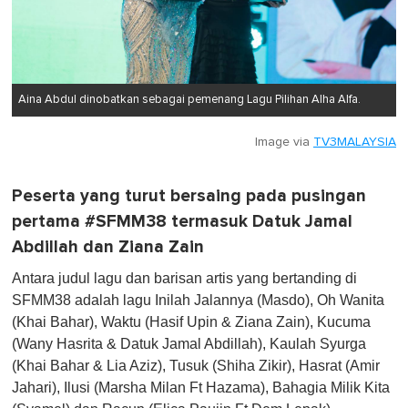
Aina Abdul dinobatkan sebagai pemenang Lagu Pilihan Alha Alfa.
Image via
TV3MALAYSIA
Peserta yang turut bersaing pada pusingan
pertama #SFMM38 termasuk Datuk Jamal
Abdillah dan Ziana Zain
Antara judul lagu dan barisan artis yang bertanding di
SFMM38 adalah lagu Inilah Jalannya (Masdo), Oh Wanita
(Khai Bahar), Waktu (Hasif Upin & Ziana Zain), Kucuma
(Wany Hasrita & Datuk Jamal Abdillah), Kaulah Syurga
(Khai Bahar & Lia Aziz), Tusuk (Shiha Zikir), Hasrat (Amir
Jahari), Ilusi (Marsha Milan Ft Hazama), Bahagia Milik Kita