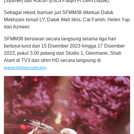
(Syamel) dan Racun (Elica Paujin Ft Dem Lepak).
Sebagai rekod, barisan juri SFMM38 diketuai Datuk
Mokhzani Ismail LY, Datuk Wah Idris, Cat Farish, Helen Yap
dan Azmeer.
SFMM38 bersiaran secara langsung selama tiga hari
berturut-turut dari 15 Disember 2023 hingga 17 Disember
2023, pukul 3.00 petang dari Studio 1, Glenmarie, Shah
Alam di TV3 dan strim HD secara langsung di
.
www.tonton.com.my