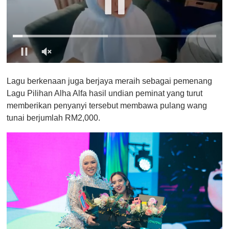
0
o
Lagu berkenaan juga berjaya meraih sebagai pemenang
f
1
Lagu Pilihan Alha Alfa hasil undian peminat yang turut
m
memberikan penyanyi tersebut membawa pulang wang
i
n
tunai berjumlah RM2,000.
u
t
e
,
0