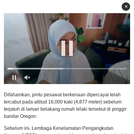
×
0
o
Difahamkan, pintu pesawat berkenaan dipercayai telah
f
1
tercabut pada altitud 16,000 kaki (4,877 meter) sebelum
m
terjatuh di laman belakang rumah lelaki tersebut di pinggir
i
n
bandar Oregon.
u
t
Sebelum ini, Lembaga Keselamatan Pengangkutan
e