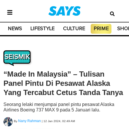
NEWS
LIFESTYLE
CULTURE
PRIME
SHO
SEISMIK
“Made In Malaysia” – Tulisan
Panel Pintu Di Pesawat Alaska
Yang Tercabut Cetus Tanda Tanya
Seorang lelaki menjumpai panel pintu pesawat Alaska
Airlines Boeing 737 MAX 9 pada 5 Januari lalu.
Nany Rahman
By
|
12 Jan 2024, 02:49 AM