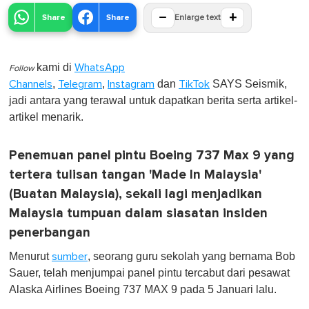
−
+
Share
Share
Enlarge text
kami di
WhatsApp
Follow
,
,
dan
SAYS Seismik,
Channels
Telegram
Instagram
TikTok
jadi antara yang terawal untuk dapatkan berita serta artikel-
artikel menarik.
Penemuan panel pintu Boeing 737 Max 9 yang
tertera tulisan tangan 'Made In Malaysia'
(Buatan Malaysia), sekali lagi menjadikan
Malaysia tumpuan dalam siasatan insiden
penerbangan
Menurut
, seorang guru sekolah yang bernama Bob
sumber
Sauer, telah menjumpai panel pintu tercabut dari pesawat
Alaska Airlines Boeing 737 MAX 9 pada 5 Januari lalu.