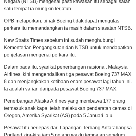
,
Negara (NTSB) mengenal pasti kawasan itu sebagai salah
0
satu tempat ia mungkin terjatuh.
OPB melaporkan, pihak Boeing tidak dapat mengulas
perkara itu memandangkan ia masih dalam siasatan NTSB.
New Straits Times sebelum ini sudah menghubungi
Kementerian Pengangkutan dan NTSB untuk mendapatkan
penjelasan mengenai perkara itu.
Dalam pada itu, syarikat penerbangan nasional, Malaysia
Airlines, kini mengendalikan tiga pesawat Boeing 737 MAX
8 dan menjangkakan ketibaan enam pesawat lagi tahun ini.
Ia adalah varian daripada pesawat Boeing 737 MAX.
Penerbangan Alaska Airlines yang membawa 177 orang
termasuk anak kapal telah melakukan pendaratan cemas di
Oregon, Amerika Syarikat (AS) pada 5 Januari lalu.
Pesawat itu berlepas dari Lapangan Terbang Antarabangsa
Portland kira-kira jam 5 petang waktu tempatan sebelum