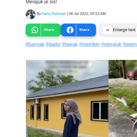
Merajuk je sis!
By
Nany Rahman
|
06 Jul 2023, 05:53 AM
−
Share
Share
Enlarge text
#
banyak
#
gadis
#
lawak
#
member
#
merajuk
#
open