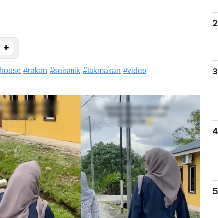
2
+
house
#
rakan
#
seismik
#
takmakan
#
video
3
4
5