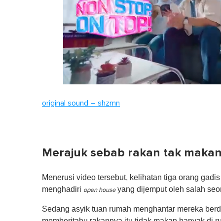
0
seconds
original sound – shzmn
of
1
minute,
0
Volume
0%
Merajuk sebab rakan tak maka
Menerusi video tersebut, kelihatan tiga orang gad
menghadiri
yang dijemput oleh salah seo
open house
Sedang asyik tuan rumah menghantar mereka berdua
memberitahu rakannya itu tidak makan banyak di 