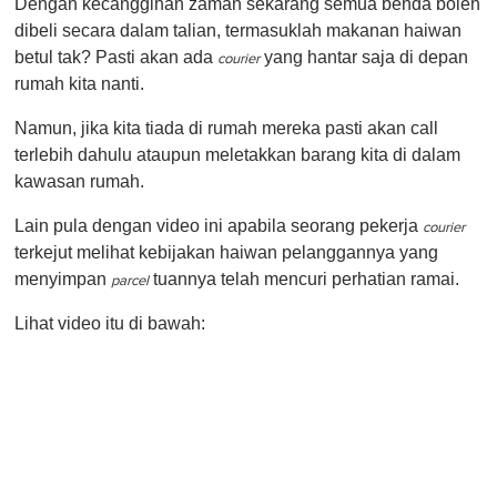
Dengan kecanggihan zaman sekarang semua benda boleh
f
1
dibeli secara dalam talian, termasuklah makanan haiwan
m
betul tak? Pasti akan ada
yang hantar saja di depan
i
courier
n
rumah kita nanti.
u
t
Namun, jika kita tiada di rumah mereka pasti akan call
e
,
terlebih dahulu ataupun meletakkan barang kita di dalam
0
kawasan rumah.
Lain pula dengan video ini apabila seorang pekerja
courier
terkejut melihat kebijakan haiwan pelanggannya yang
menyimpan
tuannya telah mencuri perhatian ramai.
parcel
Lihat video itu di bawah: