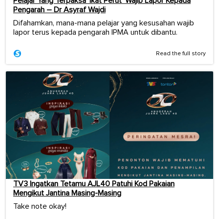
Pelajar Yang Terpaksa ‘Ikat Perut’ Wajib Lapor Kepada
Pengarah – Dr Asyraf Wajdi
Difahamkan, mana-mana pelajar yang kesusahan wajib
lapor terus kepada pengarah IPMA untuk dibantu.
Read the full story
TV3 Ingatkan Tetamu AJL40 Patuhi Kod Pakaian
Mengikut Jantina Masing-Masing
Take note okay!