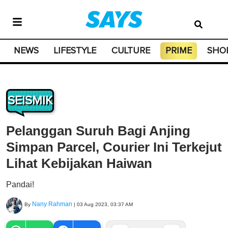
NEWS
LIFESTYLE
CULTURE
PRIME
SHO
SEISMIK
Pelanggan Suruh Bagi Anjing
Simpan Parcel, Courier Ini Terkejut
Lihat Kebijakan Haiwan
Pandai!
Nany Rahman
By
|
03 Aug 2023, 03:37 AM