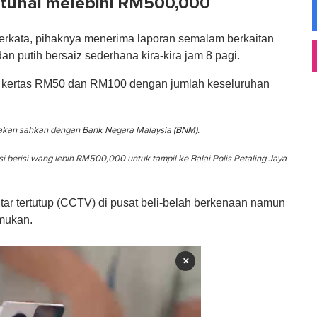
 tunai melebihi RM500,000
erkata, pihaknya menerima laporan semalam berkaitan
putih bersaiz sederhana kira-kira jam 8 pagi.
ang kertas RM50 dan RM100 dengan jumlah keseluruhan
 akan sahkan dengan Bank Negara Malaysia (BNM).
si berisi wang lebih RM500,000 untuk tampil ke Balai Polis Petaling Jaya
itar tertutup (CCTV) di pusat beli-belah berkenaan namun
emukan.
×