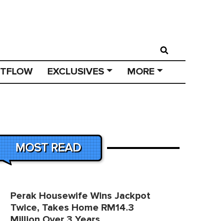
STFLOW
EXCLUSIVES
MORE
MOST READ
Perak Housewife Wins Jackpot
Twice, Takes Home RM14.3
Million Over 3 Years