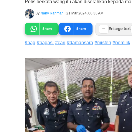
Polis berkata wang itu akan diserahkan kepada ma
By
Nany Rahman
|
21 Mar 2024, 08:33 AM
−
Share
Share
Enlarge text
#
bag
#
bagasi
#
cari
#
damansara
#
misteri
#
pemilik