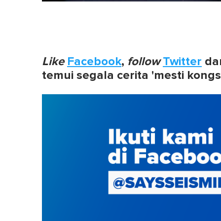
Like
Facebook
,
follow
Twitter
da
temui segala cerita 'mesti kongs