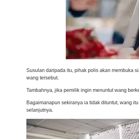
0
o
Susulan daripada itu, pihak polis akan membuka si
f
1
wang tersebut.
m
i
Tambahnya, jika pemilik ingin menuntut wang berk
n
u
t
Bagaimanapun sekiranya ia tidak dituntut, wang i
e
selanjutnya.
,
0
V
o
l
u