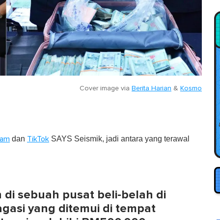
Cover image via
Berita Harian
&
Kosmo
dan
SAYS Seismik, jadi antara yang terawal
ram
TikTok
i sebuah pusat beli-belah di
asi yang ditemui di tempat