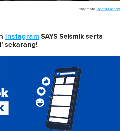
Image via
Berita Harian
n
Instagram
SAYS Seismik serta
i' sekarang!