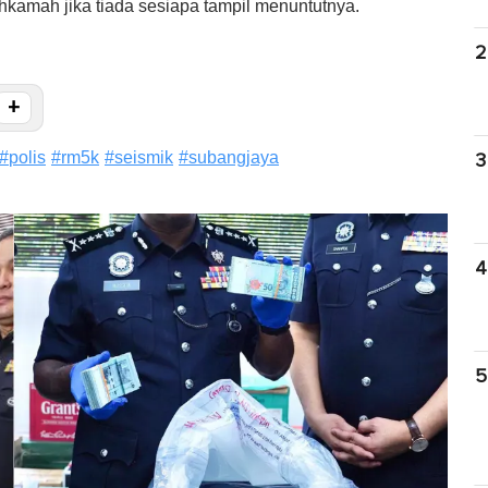
hkamah jika tiada sesiapa tampil menuntutnya.
2
+
#
polis
#
rm5k
#
seismik
#
subangjaya
3
4
5