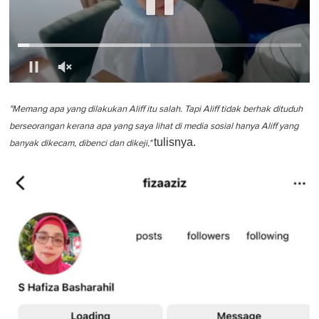
0
o
f
"Memang apa yang dilakukan Aliff itu salah. Tapi Aliff tidak berhak dituduh
1
berseorangan kerana apa yang saya lihat di media sosial hanya Aliff yang
m
tulisnya.
i
banyak dikecam, dibenci dan dikeji,"
n
u
t
e
,
0