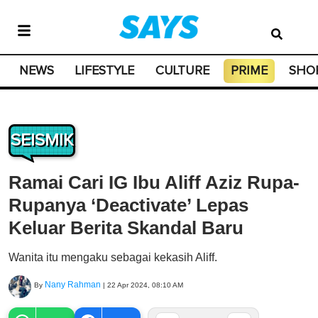
NEWS
LIFESTYLE
CULTURE
PRIME
SHO
SEISMIK
Ramai Cari IG Ibu Aliff Aziz Rupa-
Rupanya ‘Deactivate’ Lepas
Keluar Berita Skandal Baru
Wanita itu mengaku sebagai kekasih Aliff.
Nany Rahman
By
|
22 Apr 2024, 08:10 AM