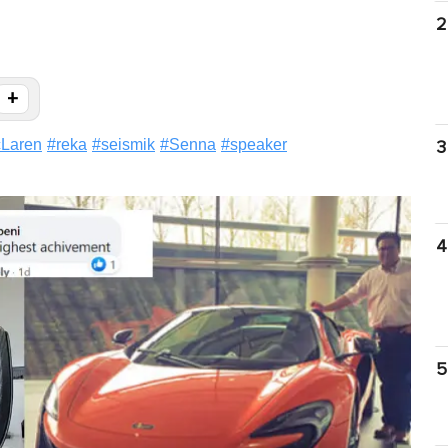
2
+
Laren
#
reka
#
seismik
#
Senna
#
speaker
3
4
5