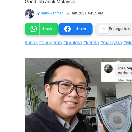
Good job anak Malaysia!
By
Nany Rahman
|
26 Jan 2021, 04:15 AM
−
Share
Share
Enlarge text
#
anak
#
anugerah
#
jurutera
#
kereta
#
malaysia
#
Mc