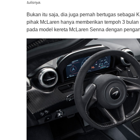
tulisnya.
e
0
%
Bukan itu saja, dia juga pernah bertugas sebagai
pihak McLaren hanya memberikan tempoh 3 bulan 
pada model kereta McLaren Senna dengan penganc