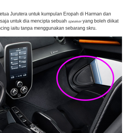
 Ketua Jurutera untuk kumpulan Eropah di Harman dan
saja untuk dia mencipta sebuah
yang boleh diikat
speaker
ing iaitu tanpa menggunakan sebarang skru.