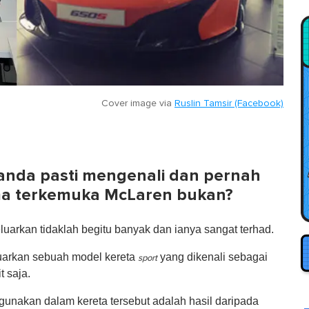
Cover image via
Ruslin Tamsir (Facebook)
anda pasti mengenali dan pernah
ma terkemuka McLaren bukan?
uarkan tidaklah begitu banyak dan ianya sangat terhad.
uarkan sebuah model kereta
yang dikenali sebagai
sport
 saja.
gunakan dalam kereta tersebut adalah hasil daripada