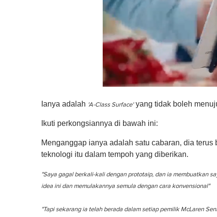
0
o
Ianya adalah
yang tidak boleh menuj
'A-Class Surface'
f
1
m
Ikuti perkongsiannya di bawah ini:
i
n
Menganggap ianya adalah satu cabaran, dia terus
u
t
teknologi itu dalam tempoh yang diberikan.
e
,
"Saya gagal berkali-kali dengan prototaip, dan ia membuatkan s
0
V
idea ini dan memulakannya semula dengan cara konvensional"
o
l
u
"Tapi sekarang ia telah berada dalam setiap pemilik McLaren Senn
m