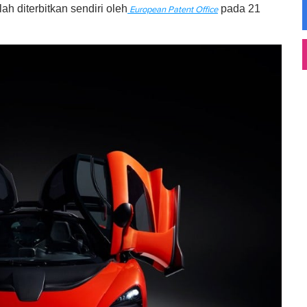
ah diterbitkan sendiri oleh
pada 21
European Patent Office