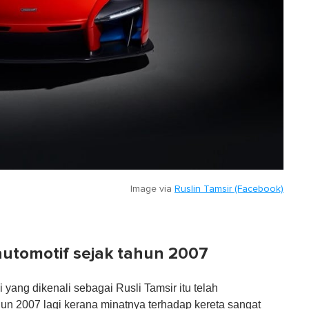
Image via
Ruslin Tamsir (Facebook)
utomotif sejak tahun 2007
ki yang dikenali sebagai Rusli Tamsir itu telah
ahun 2007 lagi kerana minatnya terhadap kereta sangat