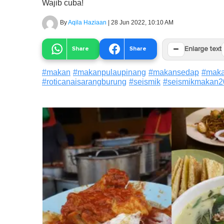
Wajib cuba!
By
Aqila Haziaan
|
28 Jun 2022, 10:10 AM
−
Share
Share
Enlarge text
#
makan
#
makanpulaupinang
#
makansedap
#
maka
#
roticanaisarangburung
#
seismik
#
seismikmakan2