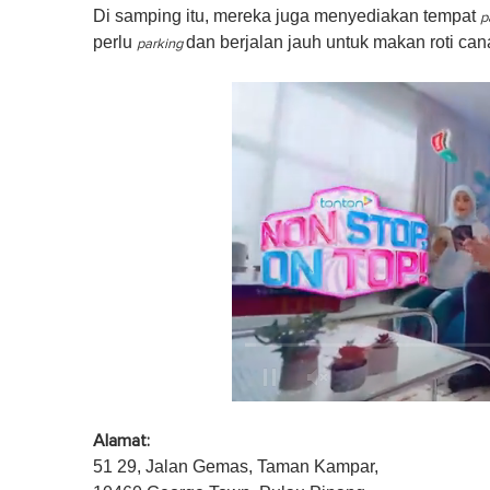
Di samping itu, mereka juga menyediakan tempat
p
perlu
dan berjalan jauh untuk makan roti cana
parking
0
o
Alamat:
f
1
51 29, Jalan Gemas, Taman Kampar,
m