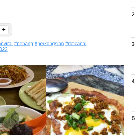
2
+
nviral
#
penang
#
perkongsian
#
roticanai
3
022
4
5