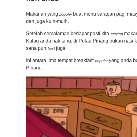
Makanan yang
buat menu sarapan pagi masyar
popular
dan juga kuih-muih.
Setelah semalaman berlapar pasti kita
makan
craving
Kalau anda nak tahu, di Pulau Pinang bukan nasi 
sana pun
juga.
best
Ini antara lima tempat breakfast
yang anda bol
popular
Pinang.