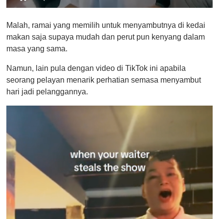
0
o
Malah, ramai yang memilih untuk menyambutnya di kedai
f
1
makan saja supaya mudah dan perut pun kenyang dalam
m
masa yang sama.
i
n
u
Namun, lain pula dengan video di TikTok ini apabila
t
seorang pelayan menarik perhatian semasa menyambut
e
,
hari jadi pelanggannya.
0