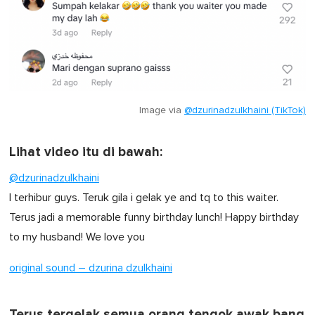
Image via
@dzurinadzulkhaini (TikTok)
Lihat video itu di bawah:
@dzurinadzulkhaini
I terhibur guys. Teruk gila i gelak ye and tq to this waiter.
Terus jadi a memorable funny birthday lunch! Happy birthday
to my husband! We love you
original sound – dzurina dzulkhaini
Terus tergelak semua orang tengok awak bang