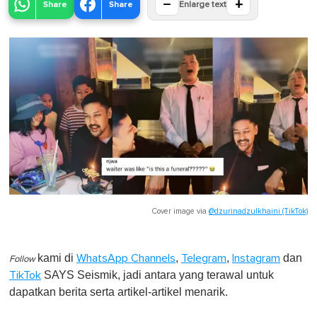
−
+
Share
Share
Enlarge text
Cover image via
@dzurinadzulkhaini (TikTok)
kami di
,
,
dan
WhatsApp Channels
Telegram
Instagram
Follow
SAYS Seismik, jadi antara yang terawal untuk
TikTok
dapatkan berita serta artikel-artikel menarik.